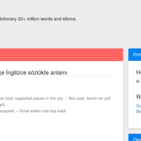
ictionary 20+ million words and idioms.
ihm
H
e İngilizce sözlükte anlamı
ih
R
-
e most neglected places in the city.
Yeni park, kentin en çok
ştü.
Go
-
ccupied.
İhmal edilen oda boş kaldı.
Bi
Ge