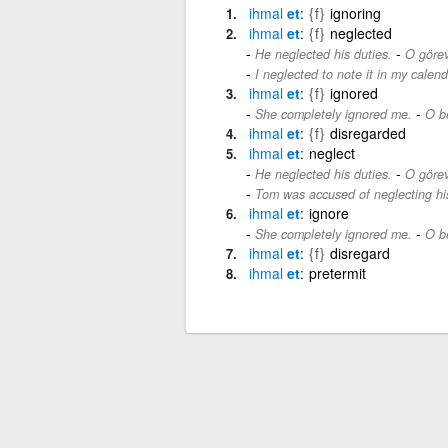
ihmal
et
{f}
ignoring
ihmal
et
{f}
neglected
-
He neglected his duties.
O görevl
I neglected to note it in my calend
ihmal
et
{f}
ignored
-
She completely ignored me.
O b
ihmal
et
{f}
disregarded
ihmal
et
neglect
-
He neglected his duties.
O görevl
Tom was accused of neglecting his
ihmal
et
ignore
-
She completely ignored me.
O b
ihmal
et
{f}
disregard
ihmal
et
pretermit