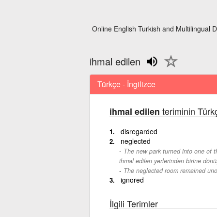
Online English Turkish and Multilingual D
ihmal edilen
Türkçe - İngilizce
teriminin Türkç
ihmal edilen
disregarded
neglected
The new park turned into one of th
ihmal edilen yerlerinden birine dönü
The neglected room remained uno
ignored
İlgili Terimler