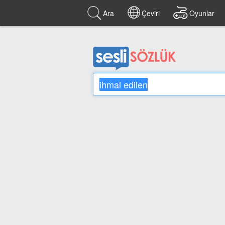
Ara
Çeviri
Oyunlar