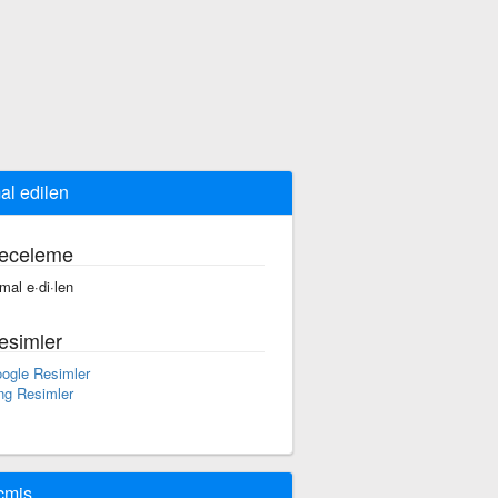
al edilen
eceleme
·mal e·di·len
esimler
ogle Resimler
ng Resimler
çmiş