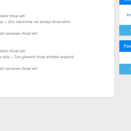
ih
erini ihmal etti.
-
ar.
Onu takvimime not etmeyi ihmal ettim.
eni tamamen ihmal etti.
Fav
erini ihmal etti.
-
 duty.
Tom görevini ihmal etmekle suçlandı.
eni tamamen ihmal etti.