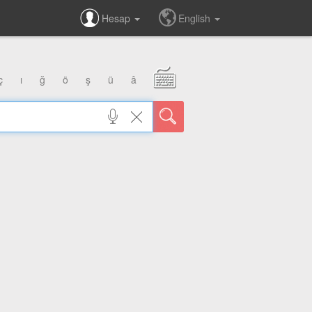
Hesap
English
ç
ı
ğ
ö
ş
ü
â