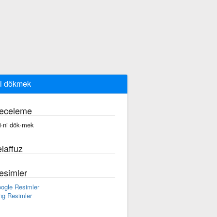
ni dökmek
eceleme
çi·ni dök·mek
laffuz
esimler
ogle Resimler
ng Resimler