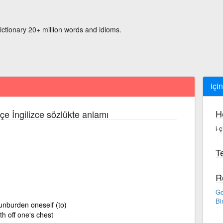
ictionary 20+ million words and idioms.
içi
H
çe İngilizce sözlükte anlamı
i·
Te
R
Go
Bi
 unburden oneself (to)
th off one's chest