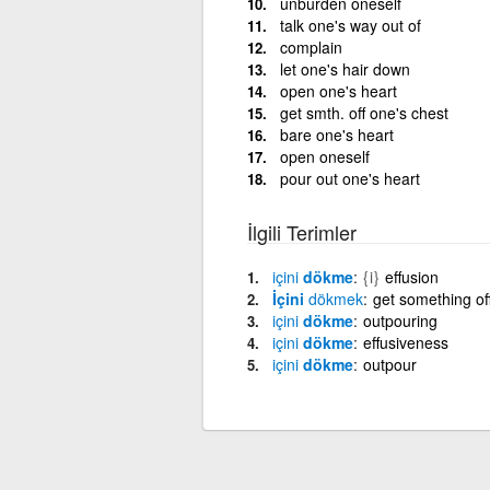
unburden oneself
talk one's way out of
complain
let one's hair down
open one's heart
get smth. off one's chest
bare one's heart
open oneself
pour out one's heart
İlgili Terimler
içini
dökme
{i}
effusion
İçini
dökmek
get something of
içini
dökme
outpouring
içini
dökme
effusiveness
içini
dökme
outpour