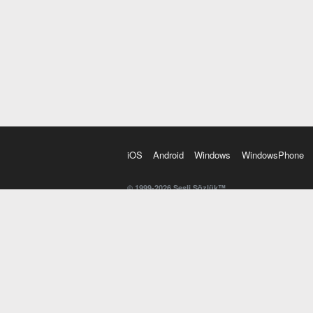
iOS
Android
Windows
WindowsPhone
© 1999-2026 Sesli Sözlük™
20 dilde online sözlük. 20 milyondan fazla sözcük ve anl
kelimesi. Yazım Türkçeleştirici ile hatalı Türkçe metinl
İngilizce kelime haznenizi arttıracak kelime oyunları. 
seslendirilişini otomatik dinlemek için ayarlardan isteğin