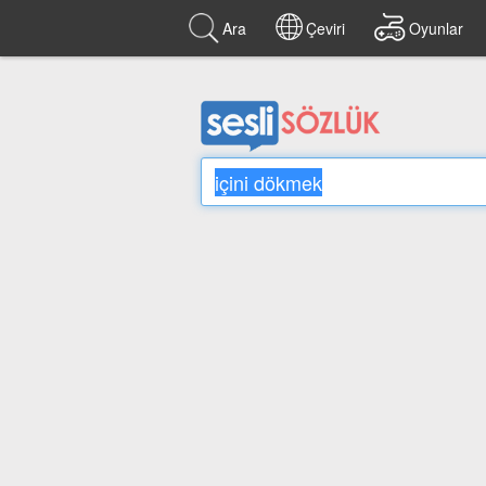
Ara
Çeviri
Oyunlar