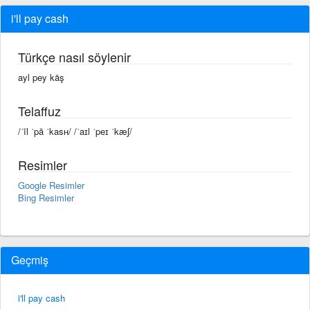
i'll pay cash
Türkçe nasıl söylenir
ayl pey käş
Telaffuz
/ˈīl ˈpā ˈkasʜ/ /ˈaɪl ˈpeɪ ˈkæʃ/
Resimler
Google Resimler
Bing Resimler
Geçmiş
i'll pay cash