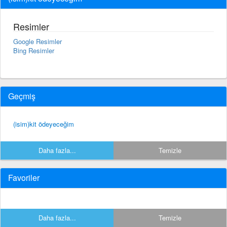
Resimler
Google Resimler
Bing Resimler
Geçmiş
(isim)kit ödeyeceğim
Daha fazla...
Temizle
Favoriler
Daha fazla...
Temizle