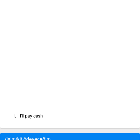
i'll pay cash
(isim)kit ödeyeceğim