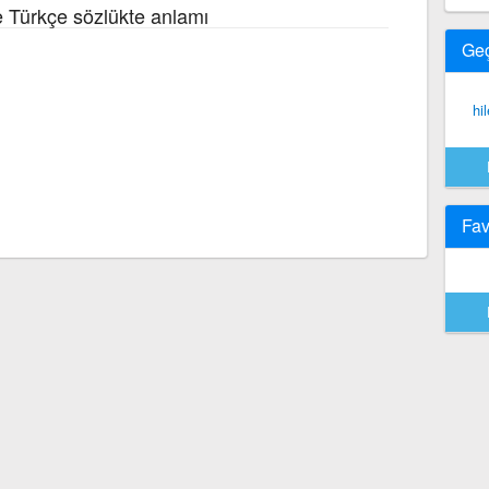
e Türkçe sözlükte anlamı
Ge
hi
Fav