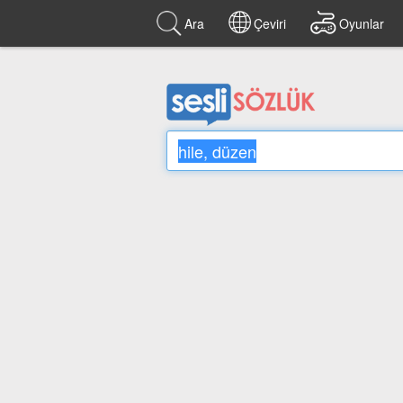
Ara
Çeviri
Oyunlar