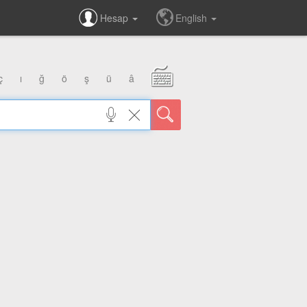
Hesap
English
ç
ı
ğ
ö
ş
ü
â