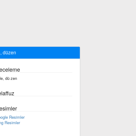
e, düzen
eceleme
·le, dü·zen
laffuz
esimler
ogle Resimler
ng Resimler