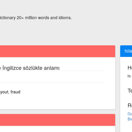
ictionary 20+ million words and idioms.
hil
H
 İngilizce sözlükte anlamı
hi
Te
ayout, fraud
R
Go
Bi