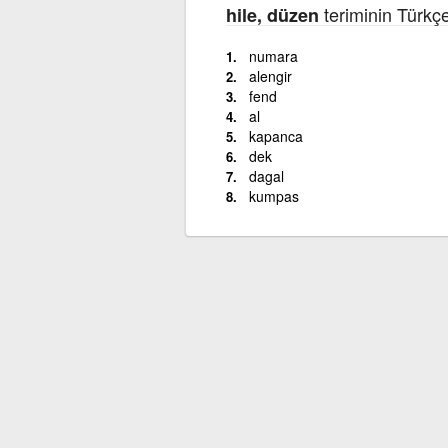
teriminin Türkç
hile, düzen
numara
alengir
fend
al
kapanca
dek
dagal
kumpas