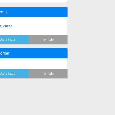
çmiş
le, düzen
Daha fazla...
Temizle
oriler
Daha fazla...
Temizle