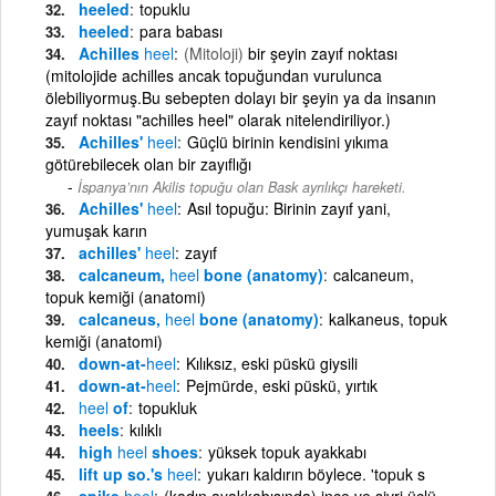
heeled
topuklu
heeled
para babası
Achilles
heel
(Mitoloji)
bir şeyin zayıf noktası
(mitolojide achilles ancak topuğundan vurulunca
ölebiliyormuş.Bu sebepten dolayı bir şeyin ya da insanın
zayıf noktası "achilles heel" olarak nitelendiriliyor.)
Achilles'
heel
Güçlü birinin kendisini yıkıma
götürebilecek olan bir zayıflığı
İspanya’nın Akilis topuğu olan Bask ayrılıkçı hareketi.
Achilles'
heel
Asıl topuğu: Birinin zayıf yani,
yumuşak karın
achilles'
heel
zayıf
calcaneum,
heel
bone (anatomy)
calcaneum,
topuk kemiği (anatomi)
calcaneus,
heel
bone (anatomy)
kalkaneus, topuk
kemiği (anatomi)
down-at-
heel
Kılıksız, eski püskü giysili
down-at-
heel
Pejmürde, eski püskü, yırtık
heel
of
topukluk
heels
kılıklı
high
heel
shoes
yüksek topuk ayakkabı
lift up so.'s
heel
yukarı kaldırın böylece. 'topuk s
spike
heel
(kadın ayakkabısında) ince ve sivri üçlü