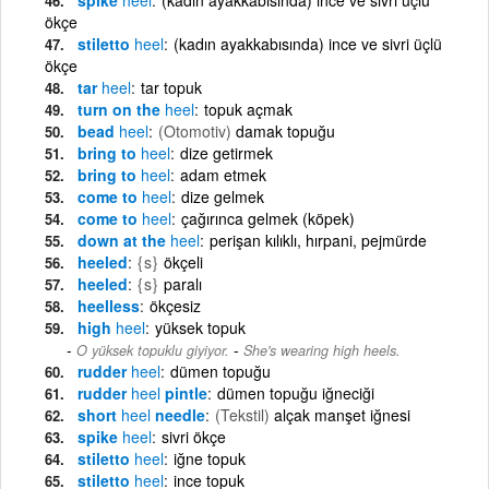
ökçe
stiletto
heel
(kadın ayakkabısında) ince ve sivri üçlü
ökçe
tar
heel
tar topuk
turn on the
heel
topuk açmak
bead
heel
(Otomotiv)
damak topuğu
bring to
heel
dize getirmek
bring to
heel
adam etmek
come to
heel
dize gelmek
come to
heel
çağırınca gelmek (köpek)
down at the
heel
perişan kılıklı, hırpani, pejmürde
heeled
{s}
ökçeli
heeled
{s}
paralı
heelless
ökçesiz
high
heel
yüksek topuk
-
O yüksek topuklu giyiyor.
She's wearing high heels.
rudder
heel
dümen topuğu
rudder
heel
pintle
dümen topuğu iğneciği
short
heel
needle
(Tekstil)
alçak manşet iğnesi
spike
heel
sivri ökçe
stiletto
heel
iğne topuk
stiletto
heel
ince topuk