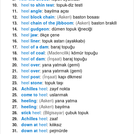
heel
to shin test
topuk-diz testi
heel
angle
bayılma açısı
heel
block chain
(Askeri)
baston bosası
heel
chain of the jibboom
(Askeri)
baston brakili
heel
gudgeon
dümen topuk iğneciği
heel
jaw
ökçe çene
heel
liner
topuk astarı (ayakkabı)
heel
of a dam
baraj topuğu
heel
of coal
(Madencilik)
kömür topuğu
heel
of dam
(İnşaat)
baraj topuğu
heel
over
yana yatmak (gemi)
heel
over
yana yatırmak (gemi)
heel
post
(İnşaat)
kapı dikmesi
heel
stone
topuk taşı
Achilles
heel
zayıf nokta
come to
heel
uslanmak
heeling
(Askeri)
yana yatma
heeling
(Askeri)
bayılma
stick
heel
(Bilgisayar)
çubuk topuk
Achilles
heel
zaaf
down at
heel
kılıksız
down at
heel
pejmürde