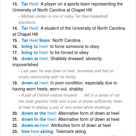
Tar
Heel
A player on a sports team representing the
University of North Carolina at Chapel Hill
Michael Jordan is one of many Tar Heel basketball
standouts.
Tar
Heel
A student of the University of North Carolina
at Chapel Hill
Tar
Heel
State
North Carolina
bring to
heel
to force someone to obey
bring to
heel
to be forced to obey
down at
heel
Shabbily dressed, slovenly;
impoverished
Last year, he was down at heel, homeless and had an
erratic relationship with his family.
down at
heel
In poor condition, especially due to
having worn heels; worn-out, shabby
A pair of Oxford-mixture trousers . . .fell in a series of not
the most graceful folds over a pair of shoes sufficiently down
at heel to display a pair of very soiled white stockings.
down at the
heel
Alternative form of down at heel
down in the
heel
Alternative form of down at heel
down-at-
heel
Attributive form of down at heel
free-
heel
skiing
Telemark skiing