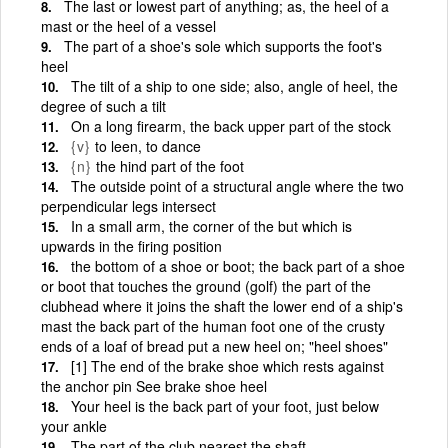
The last or lowest part of anything; as, the heel of a
mast or the heel of a vessel
The part of a shoe's sole which supports the foot's
heel
The tilt of a ship to one side; also, angle of heel, the
degree of such a tilt
On a long firearm, the back upper part of the stock
{v}
to leen, to dance
{n}
the hind part of the foot
The outside point of a structural angle where the two
perpendicular legs intersect
In a small arm, the corner of the but which is
upwards in the firing position
the bottom of a shoe or boot; the back part of a shoe
or boot that touches the ground (golf) the part of the
clubhead where it joins the shaft the lower end of a ship's
mast the back part of the human foot one of the crusty
ends of a loaf of bread put a new heel on; "heel shoes"
[1] The end of the brake shoe which rests against
the anchor pin See brake shoe heel
Your heel is the back part of your foot, just below
your ankle
The part of the club nearest the shaft