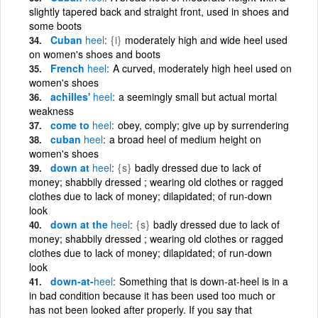
slightly tapered back and straight front, used in shoes and
some boots
Cuban
heel
{i}
moderately high and wide heel used
on women's shoes and boots
French
heel
A curved, moderately high heel used on
women's shoes
achilles'
heel
a seemingly small but actual mortal
weakness
come to
heel
obey, comply; give up by surrendering
cuban
heel
a broad heel of medium height on
women's shoes
down at
heel
{s}
badly dressed due to lack of
money; shabbily dressed ; wearing old clothes or ragged
clothes due to lack of money; dilapidated; of run-down
look
down at the
heel
{s}
badly dressed due to lack of
money; shabbily dressed ; wearing old clothes or ragged
clothes due to lack of money; dilapidated; of run-down
look
down-at-
heel
Something that is down-at-heel is in a
in bad condition because it has been used too much or
has not been looked after properly. If you say that