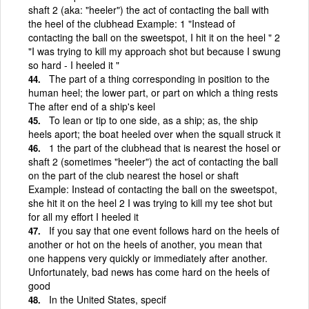
shaft 2 (aka: "heeler") the act of contacting the ball with
the heel of the clubhead Example: 1 "Instead of
contacting the ball on the sweetspot, I hit it on the heel " 2
"I was trying to kill my approach shot but because I swung
so hard - I heeled it "
The part of a thing corresponding in position to the
human heel; the lower part, or part on which a thing rests
The after end of a ship's keel
To lean or tip to one side, as a ship; as, the ship
heels aport; the boat heeled over when the squall struck it
1 the part of the clubhead that is nearest the hosel or
shaft 2 (sometimes "heeler") the act of contacting the ball
on the part of the club nearest the hosel or shaft
Example: Instead of contacting the ball on the sweetspot,
she hit it on the heel 2 I was trying to kill my tee shot but
for all my effort I heeled it
If you say that one event follows hard on the heels of
another or hot on the heels of another, you mean that
one happens very quickly or immediately after another.
Unfortunately, bad news has come hard on the heels of
good
In the United States, specif