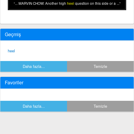
... MARVIN CHOW: Another high
heel
question on this side or a ...
Geçmiş
heel
Daha fazla...
Temizle
Favoriler
Daha fazla...
Temizle