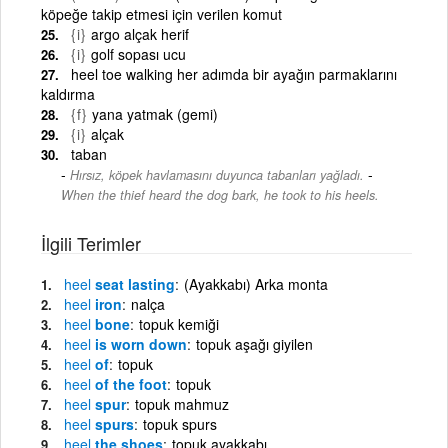
köpeğe takip etmesi için verilen komut
{i}
argo alçak herif
{i}
golf sopası ucu
heel toe walking her adımda bir ayağın parmaklarını
kaldırma
{f}
yana yatmak (gemi)
{i}
alçak
taban
-
Hırsız, köpek havlamasını duyunca tabanları yağladı.
When the thief heard the dog bark, he took to his heels.
İlgili Terimler
heel
seat lasting
(Ayakkabı) Arka monta
heel
iron
nalça
heel
bone
topuk kemiği
heel
is worn down
topuk aşağı giyilen
heel
of
topuk
heel
of the foot
topuk
heel
spur
topuk mahmuz
heel
spurs
topuk spurs
heel
the shoes
topuk ayakkabı