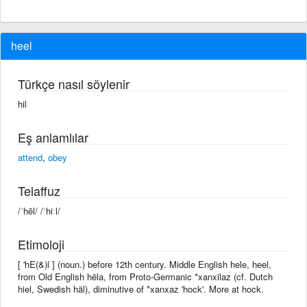
heel
Türkçe nasıl söylenir
hil
Eş anlamlılar
attend
,
obey
Telaffuz
/ˈhēl/ /ˈhiːl/
Etimoloji
[ 'hE(&)l ] (noun.) before 12th century. Middle English hele, heel,
from Old English hēla, from Proto-Germanic *xanxilaz (cf. Dutch
hiel, Swedish häl), diminutive of *xanxaz 'hock'. More at hock.