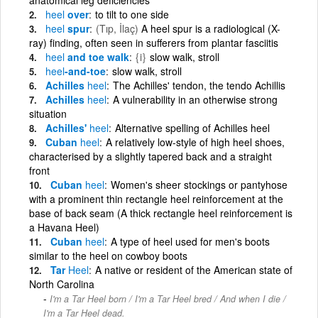
heel
over
to tilt to one side
heel
spur
(Tıp, İlaç)
A heel spur is a radiological (X-
ray) finding, often seen in sufferers from plantar fasciitis
heel
and toe walk
{i}
slow walk, stroll
heel
-and-toe
slow walk, stroll
Achilles
heel
The Achilles' tendon, the tendo Achillis
Achilles
heel
A vulnerability in an otherwise strong
situation
Achilles'
heel
Alternative spelling of Achilles heel
Cuban
heel
A relatively low-style of high heel shoes,
characterised by a slightly tapered back and a straight
front
Cuban
heel
Women's sheer stockings or pantyhose
with a prominent thin rectangle heel reinforcement at the
base of back seam (A thick rectangle heel reinforcement is
a Havana Heel)
Cuban
heel
A type of heel used for men's boots
similar to the heel on cowboy boots
Tar
Heel
A native or resident of the American state of
North Carolina
I'm a Tar Heel born / I'm a Tar Heel bred / And when I die /
I'm a Tar Heel dead.