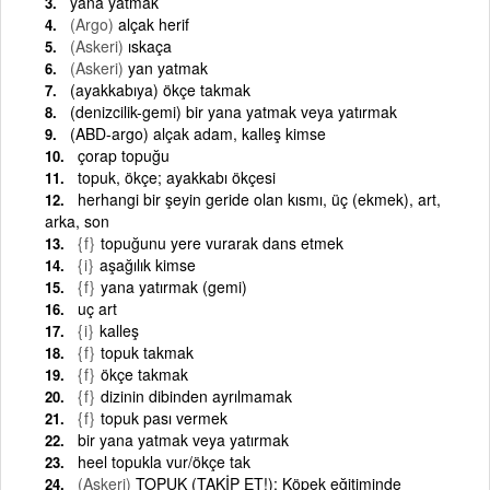
yana yatmak
(Argo)
alçak herif
(Askeri)
ıskaça
(Askeri)
yan yatmak
(ayakkabıya) ökçe takmak
(denizcilik-gemi) bir yana yatmak veya yatırmak
(ABD-argo) alçak adam, kalleş kimse
çorap topuğu
topuk, ökçe; ayakkabı ökçesi
herhangi bir şeyin geride olan kısmı, üç (ekmek), art,
arka, son
{f}
topuğunu yere vurarak dans etmek
{i}
aşağılık kimse
{f}
yana yatırmak (gemi)
uç art
{i}
kalleş
{f}
topuk takmak
{f}
ökçe takmak
{f}
dizinin dibinden ayrılmamak
{f}
topuk pası vermek
bir yana yatmak veya yatırmak
heel topukla vur/ökçe tak
(Askeri)
TOPUK (TAKİP ET!): Köpek eğitiminde