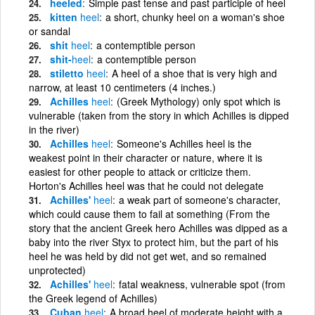
heeled
Simple past tense and past participle of heel
kitten
heel
a short, chunky heel on a woman's shoe
or sandal
shit
heel
a contemptible person
shit-
heel
a contemptible person
stiletto
heel
A heel of a shoe that is very high and
narrow, at least 10 centimeters (4 inches.)
Achilles
heel
(Greek Mythology) only spot which is
vulnerable (taken from the story in which Achilles is dipped
in the river)
Achilles
heel
Someone's Achilles heel is the
weakest point in their character or nature, where it is
easiest for other people to attack or criticize them.
Horton's Achilles heel was that he could not delegate
Achilles'
heel
a weak part of someone's character,
which could cause them to fail at something (From the
story that the ancient Greek hero Achilles was dipped as a
baby into the river Styx to protect him, but the part of his
heel he was held by did not get wet, and so remained
unprotected)
Achilles'
heel
fatal weakness, vulnerable spot (from
the Greek legend of Achilles)
Cuban
heel
A broad heel of moderate height with a