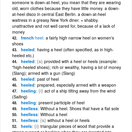
someone is down-at-heel, you mean that they are wearing
old, worn clothes because they have little money. a down-
at-heel disco in central East Berlin. a down-at-heel
waitress in a greasy New York diner. = shabby.
unattractive and not well cared for, because of a lack of
money
french
heel
a fairly high narrow heel on women's
shoes
heeled
having a heel (often specified, as in high-
heeled etc.)
heeled
{s}
provided with a heel or heels (example:
"high-heeled shoes); rich or wealthy, having a lot of money
(Slang); armed with a gun (Slang)
heeled
past of heel
heeled
prepared, especially armed with a weapon
heeling
{i}
act of a ship tilting away from the wind
(Sailing)
heeling
present participle of heel
heelless
Without a heel. Shoes that have a flat sole
heelless
Without a heel
heelless
{s}
without a heel or heels
heels
{i}
triangular pieces of wood that provide a
strong support or backing when they are inserted into