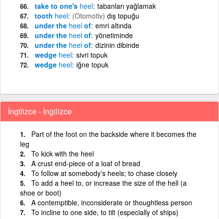
take to one's
heel
tabanları yağlamak
tooth
heel
(Otomotiv)
dış topuğu
under the
heel
of
emri altında
under the
heel
of
yönetiminde
under the
heel
of
dizinin dibinde
wedge
heel
sivri topuk
wedge
heel
iğne topuk
İngilizce - İngilizce
Part of the foot on the backside where it becomes the
leg
To kick with the heel
A crust end-piece of a loaf of bread
To follow at somebody's heels; to chase closely
To add a heel to, or increase the size of the hell (a
shoe or boot)
A contemptible, inconsiderate or thoughtless person
To incline to one side, to tilt (especially of ships)