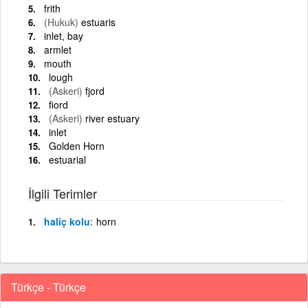
frith
(Hukuk)
estuaris
inlet, bay
armlet
mouth
lough
(Askeri)
fjord
fiord
(Askeri)
river estuary
inlet
Golden Horn
estuarial
İlgili Terimler
haliç kolu
horn
Türkçe - Türkçe