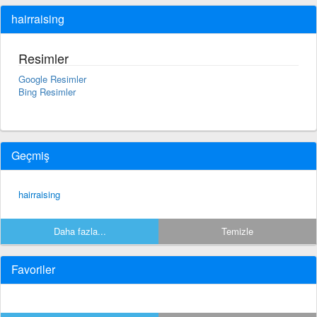
hairraising
Resimler
Google Resimler
Bing Resimler
Geçmiş
hairraising
Daha fazla...
Temizle
Favoriler