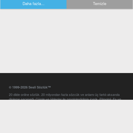
Daha fazla...
Temizle
© 1999-2026 Sesli Sözlük™
20 dilde online sözlük. 20 milyondan fazla sözcük ve anlamı üç farklı aksanda
dinleme seçeneği. Cümle ve Videolar ile zenginleştirilmiş içerik. Etimoloji, Eş ve
Zıt anlamlar, kelime okunuşları ve günün kelimesi. Yazım Türkçeleştirici ile hatalı
Türkçe metinleri düzeltme. iOS, Android ve Windows mobil platformlarda online
ve offline sözlük programları. Sesli Sözlük garantisinde Profesyonel çeviri
hizmetleri. İngilizce kelime haznenizi arttıracak kelime oyunları. Ayarlar
bölümünü kullarak çevirisini görmek istediğiniz sözlükleri seçme ve aynı
zamanda sözlüklerin gösterim sırasını ayarlama imkanı. Kelimelerin
seslendirilişini otomatik dinlemek için ayarlardan isteğiniz aksanı seçebilirsiniz.