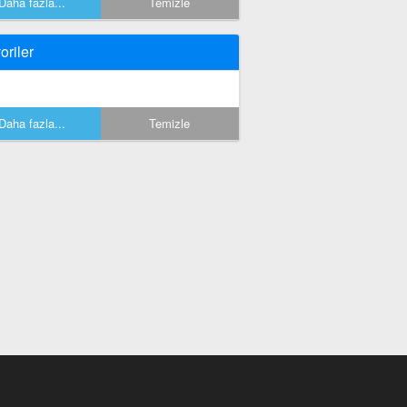
Daha fazla...
Temizle
oriler
Daha fazla...
Temizle