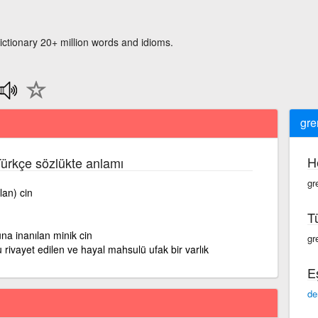
ictionary 20+ million words and idioms.
gre
H
 Türkçe sözlükte anlamı
gr
lan) cin
T
a inanılan minik cin
gr
rivayet edilen ve hayal mahsulü ufak bir varlık
E
d