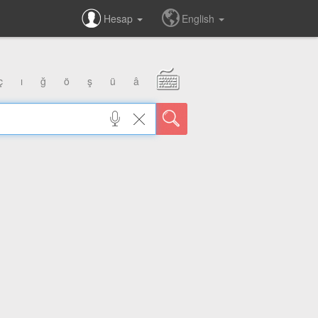
Hesap
English
ç
ı
ğ
ö
ş
ü
â