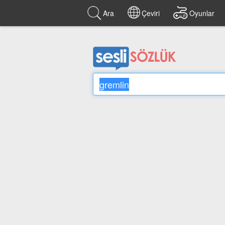
Ara
Çeviri
Oyunlar