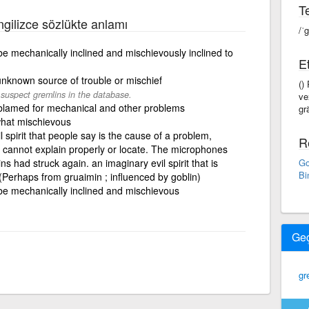
Te
İngilizce sözlükte anlamı
/ˈ
be mechanically inclined and mischievously inclined to
Et
unknown source of trouble or mischief
()
suspect gremlins in the database.
ve
 blamed for mechanical and other problems
gr
ewhat mischievous
l spirit that people say is the cause of a problem,
R
y cannot explain properly or locate. The microphones
ns had struck again. an imaginary evil spirit that is
Go
Bi
Perhaps from gruaimin ; influenced by goblin)
 be mechanically inclined and mischievous
Ge
gr