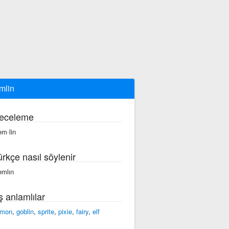
mlin
eceleme
em·lin
ürkçe nasıl söylenir
emlın
ş anlamlılar
emon
,
goblin
,
sprite
,
pixie
,
fairy
,
elf