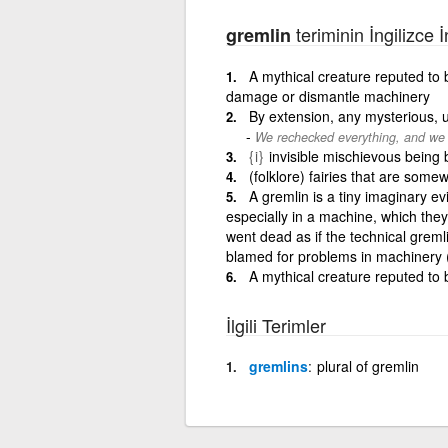
teriminin İngilizce 
gremlin
A mythical creature reputed to 
damage or dismantle machinery
By extension, any mysterious, 
We rechecked everything, and we 
{i}
invisible mischievous being
(folklore) fairies that are som
A gremlin is a tiny imaginary evi
especially in a machine, which the
went dead as if the technical gremli
blamed for problems in machinery (
A mythical creature reputed to
İlgili Terimler
gremlins
plural of gremlin