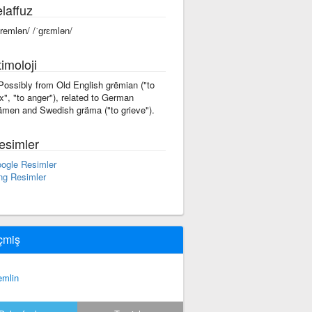
laffuz
gremlən/ /ˈɡrɛmlən/
imoloji
 Possibly from Old English grëmian ("to
x", "to anger"), related to German
ämen and Swedish gräma ("to grieve").
esimler
ogle Resimler
ng Resimler
çmiş
emlin