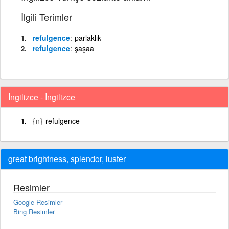
İlgili Terimler
refulgence
parlaklık
refulgence
şaşaa
İngilizce - İngilizce
{n}
refulgence
great brightness, splendor, luster
Resimler
Google Resimler
Bing Resimler