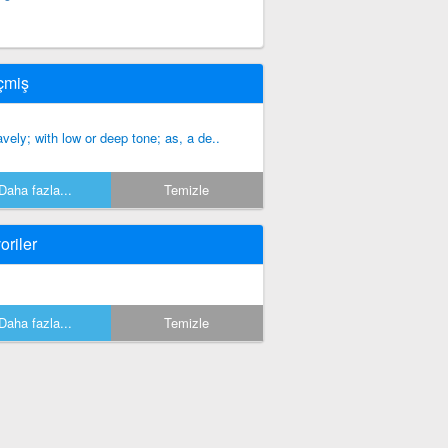
çmiş
avely; with low or deep tone; as, a de..
Daha fazla...
Temizle
oriler
Daha fazla...
Temizle