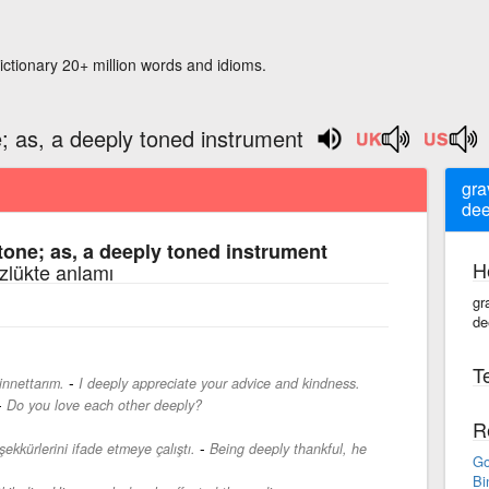
ictionary 20+ million words and idioms.
e; as, a deeply toned instrument
gra
dee
tone; as, a deeply toned instrument
H
özlükte anlamı
gr
de
Te
-
innettarım.
I deeply appreciate your advice and kindness.
-
Do you love each other deeply?
R
-
ekkürlerini ifade etmeye çalıştı.
Being deeply thankful, he
Go
Bi