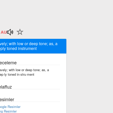
vely; with low or deep tone; as, a
ply toned instrument
eceleme
avely; with low or deep tone; as, a
ep·ly toned in·stru·ment
laffuz
esimler
ogle Resimler
ng Resimler