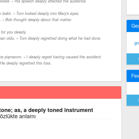
-
kiledi.
His speech deeply affected the audience.
-
 baktı.
Tom looked deeply into Mary's eyes.
-
.
Bob thought deeply about that matter.
Ge
l for you deeply.
-
man oldu.
Tom deeply regretted doing what he had done.
gr
-
ce pişmanım.
I deeply regret having caused the accident.
He deeply regretted this loss.
Fav
tone; as, a deeply toned instrument
 sözlükte anlamı