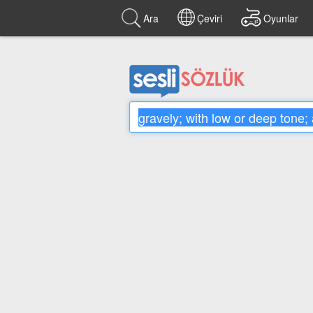
Ara
Çeviri
Oyunlar