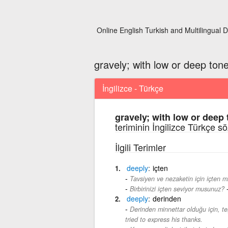
Online English Turkish and Multilingual D
gravely; with low or deep ton
İngilizce - Türkçe
gravely; with low or deep 
teriminin İngilizce Türkçe s
İlgili Terimler
deeply
içten
Tavsiyen ve nezaketin için içten m
Birbirinizi içten seviyor musunuz?
deeply
derinden
Derinden minnettar olduğu için, teş
tried to express his thanks.