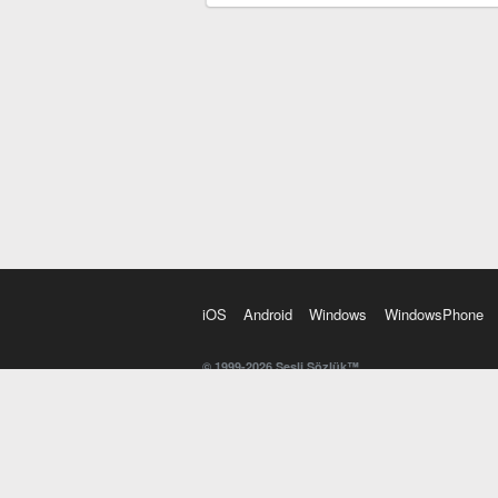
iOS
Android
Windows
WindowsPhone
© 1999-2026 Sesli Sözlük™
20 dilde online sözlük. 20 milyondan fazla sözcük ve anl
kelimesi. Yazım Türkçeleştirici ile hatalı Türkçe metinl
İngilizce kelime haznenizi arttıracak kelime oyunları. 
seslendirilişini otomatik dinlemek için ayarlardan isteğin