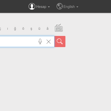
Hesap
English
ç
ı
ğ
ö
ş
ü
â