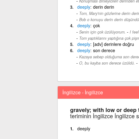
Konuşması dinleyicileri derinden et
deeply
derin derin
Tom, Mary'nin gözlerine derin derin
Bob o konuyu derin derin düşündü
deeply
çok
-
Senin için çok üzülüyorum.
I fee
Tom yaptıklarını yaptığına çok piş
deeply
[adv] derinlere doğru
deeply
son derece
Kazaya sebep olduğuma son dere
-
O, bu kayba son derece üzüldü.
İngilizce - İngilizce
gravely; with low or deep 
teriminin İngilizce İngilizce
deeply