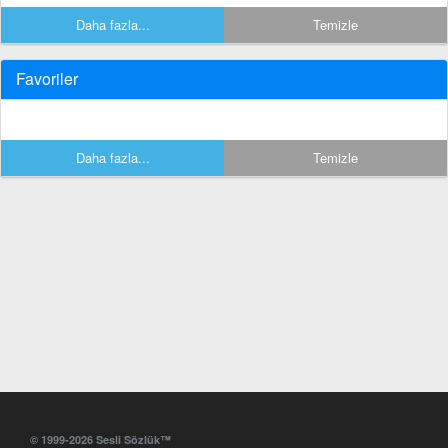
Daha fazla...
Temizle
Favoriler
Daha fazla...
Temizle
© 1999-2026 Sesli Sözlük™