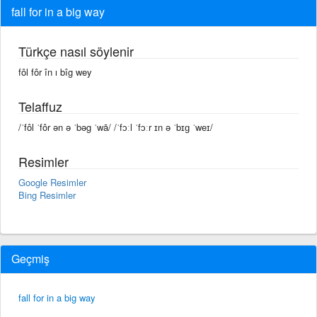
fall for in a big way
Türkçe nasıl söylenir
fôl fôr în ı bîg wey
Telaffuz
/ˈfôl ˈfôr ən ə ˈbəg ˈwā/ /ˈfɔːl ˈfɔːr ɪn ə ˈbɪɡ ˈweɪ/
Resimler
Google Resimler
Bing Resimler
Geçmiş
fall for in a big way