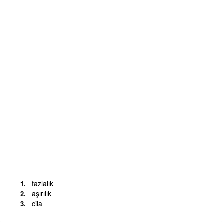
fazlalık
aşırılık
cila