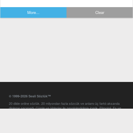
More...
Clear
© 1999-2026 Sesli Sözlük™
20 dilde online sözlük. 20 milyondan fazla sözcük ve anlamı üç farklı aksanda
dinleme seçeneği. Cümle ve Videolar ile zenginleştirilmiş içerik. Etimoloji, Eş ve
Zıt anlamlar, kelime okunuşları ve günün kelimesi. Yazım Türkçeleştirici ile hatalı
Türkçe metinleri düzeltme. iOS, Android ve Windows mobil platformlarda online
ve offline sözlük programları. Sesli Sözlük garantisinde Profesyonel çeviri
hizmetleri. İngilizce kelime haznenizi arttıracak kelime oyunları. Ayarlar
bölümünü kullarak çevirisini görmek istediğiniz sözlükleri seçme ve aynı