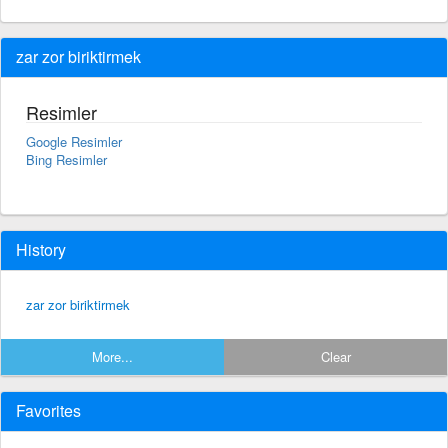
zar zor biriktirmek
Resimler
Google Resimler
Bing Resimler
History
zar zor biriktirmek
More...
Clear
Favorites