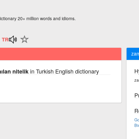
ictionary 20+ million words and idioms.
zam
H
in Turkish English dictionary
lan nitelik
za
P
R
Go
Bi