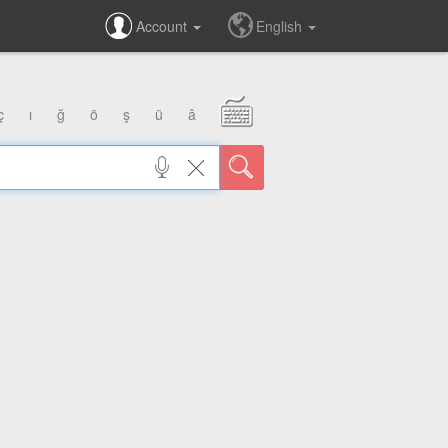
Account
English
ç
ı
ğ
ö
ş
ü
â