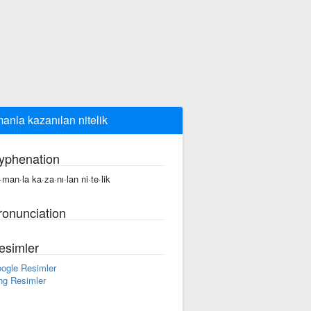
anla kazanılan nitelik
yphenation
·man·la ka·za·nı·lan ni·te·lik
ronunciation
esimler
ogle Resimler
ng Resimler