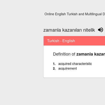
Online English Turkish and Multilingual D
zamanla kazanılan nitelik
Turkish - English
Definition of
zamanla kazanı
acquired characteristic
acquirement