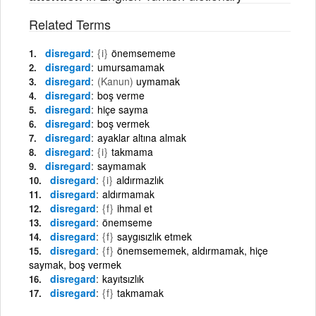
Related Terms
disregard
{i}
önemsememe
disregard
umursamamak
disregard
(Kanun)
uymamak
disregard
boş verme
disregard
hiçe sayma
disregard
boş vermek
disregard
ayaklar altına almak
disregard
{i}
takmama
disregard
saymamak
disregard
{i}
aldırmazlık
disregard
aldırmamak
disregard
{f}
ihmal et
disregard
önemseme
disregard
{f}
saygısızlık etmek
disregard
{f}
önemsememek, aldırmamak, hiçe
saymak, boş vermek
disregard
kayıtsızlık
disregard
{f}
takmamak