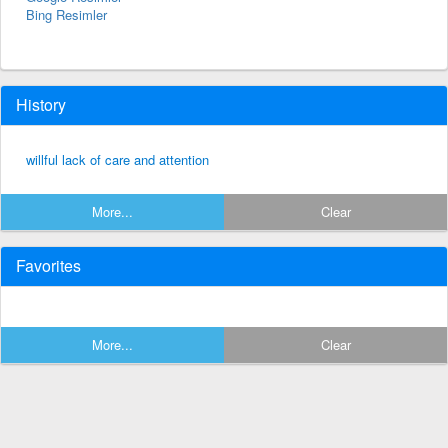
Bing Resimler
History
willful lack of care and attention
More...
Clear
Favorites
More...
Clear