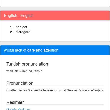
English - English
neglect
disregard
willful lack of care and attention
Turkish pronunciation
wîlfıl läk ıv ker ınd ıtenşın
Pronunciation
/ˈwəlfəl ˈlak əv ˈker ənd əˈtensʜən/ /ˈwɪlfəl ˈlæk əv ˈkɛr ənd əˈtɛnʃən/
Resimler
Google Resimler