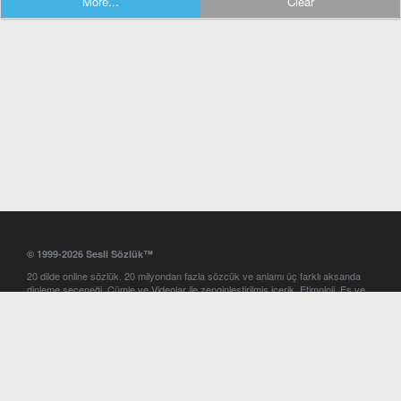
More...
Clear
© 1999-2026 Sesli Sözlük™
20 dilde online sözlük. 20 milyondan fazla sözcük ve anlamı üç farklı aksanda
dinleme seçeneği. Cümle ve Videolar ile zenginleştirilmiş içerik. Etimoloji, Eş ve
Zıt anlamlar, kelime okunuşları ve günün kelimesi. Yazım Türkçeleştirici ile hatalı
Türkçe metinleri düzeltme. iOS, Android ve Windows mobil platformlarda online
ve offline sözlük programları. Sesli Sözlük garantisinde Profesyonel çeviri
hizmetleri. İngilizce kelime haznenizi arttıracak kelime oyunları. Ayarlar
bölümünü kullarak çevirisini görmek istediğiniz sözlükleri seçme ve aynı
zamanda sözlüklerin gösterim sırasını ayarlama imkanı. Kelimelerin
seslendirilişini otomatik dinlemek için ayarlardan isteğiniz aksanı seçebilirsiniz.