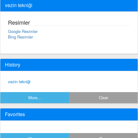
vezin tekniği
Resimler
Google Resimler
Bing Resimler
History
vezin tekniği
More...
Clear
Favorites