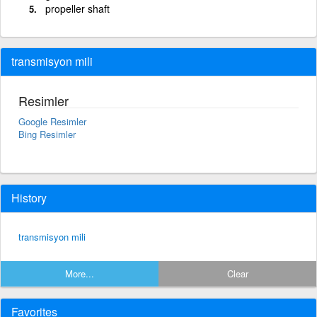
propeller shaft
transmisyon mili
Resimler
Google Resimler
Bing Resimler
History
transmisyon mili
More...
Clear
Favorites