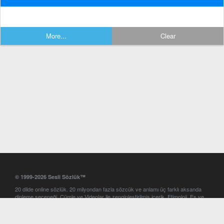
More...
Clear
© 1999-2026 Sesli Sözlük™
20 dilde online sözlük. 20 milyondan fazla sözcük ve anlamı üç farklı aksanda
dinleme seçeneği. Cümle ve Videolar ile zenginleştirilmiş içerik. Etimoloji, Eş ve
Zıt anlamlar, kelime okunuşları ve günün kelimesi. Yazım Türkçeleştirici ile hatalı
Türkçe metinleri düzeltme. iOS, Android ve Windows mobil platformlarda online
ve offline sözlük programları. Sesli Sözlük garantisinde Profesyonel çeviri