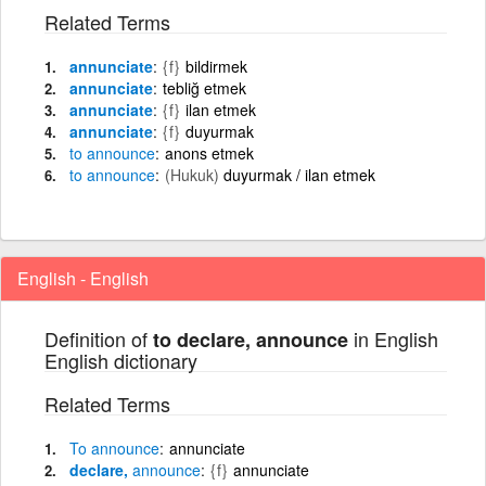
Related Terms
annunciate
{f}
bildirmek
annunciate
tebliğ etmek
annunciate
{f}
ilan etmek
annunciate
{f}
duyurmak
to
announce
anons etmek
to
announce
(Hukuk)
duyurmak / ilan etmek
English - English
Definition of
in English
to declare, announce
English dictionary
Related Terms
To
announce
annunciate
declare,
announce
{f}
annunciate