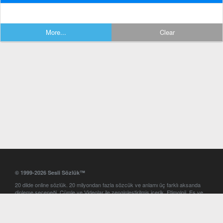
More...
Clear
© 1999-2026 Sesli Sözlük™
20 dilde online sözlük. 20 milyondan fazla sözcük ve anlamı üç farklı aksanda
dinleme seçeneği. Cümle ve Videolar ile zenginleştirilmiş içerik. Etimoloji, Eş ve
Zıt anlamlar, kelime okunuşları ve günün kelimesi. Yazım Türkçeleştirici ile hatalı
Türkçe metinleri düzeltme. iOS, Android ve Windows mobil platformlarda online
ve offline sözlük programları. Sesli Sözlük garantisinde Profesyonel çeviri
hizmetleri. İngilizce kelime haznenizi arttıracak kelime oyunları. Ayarlar