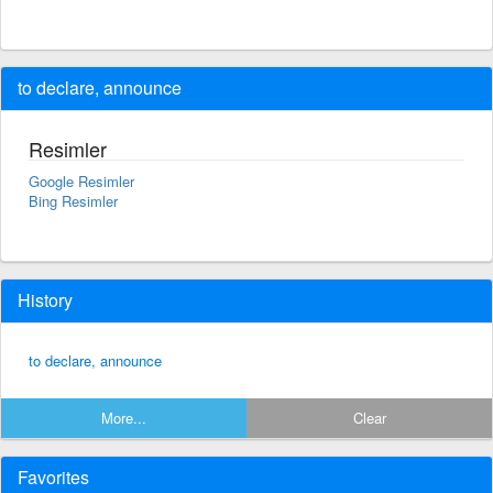
to declare, announce
Resimler
Google Resimler
Bing Resimler
History
to declare, announce
More...
Clear
Favorites