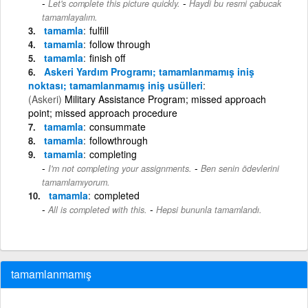
-
Let's complete this picture quickly.
Haydi bu resmi çabucak
tamamlayalım.
tamamla
fulfill
tamamla
follow through
tamamla
finish off
Askeri Yardım Programı; tamamlanmamış iniş
noktası; tamamlanmamış iniş usülleri
(Askeri)
Military Assistance Program; missed approach
point; missed approach procedure
tamamla
consummate
tamamla
followthrough
tamamla
completing
-
I'm not completing your assignments.
Ben senin ödevlerini
tamamlamıyorum.
tamamla
completed
-
All is completed with this.
Hepsi bununla tamamlandı.
tamamlanmamış