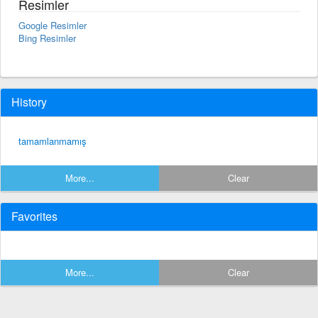
Resimler
Google Resimler
Bing Resimler
History
tamamlanmamış
More...
Clear
Favorites
More...
Clear