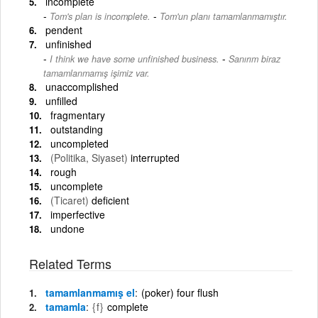
incomplete
-
Tom's plan is incomplete.
Tom'un planı tamamlanmamıştır.
pendent
unfinished
-
I think we have some unfinished business.
Sanırım biraz
tamamlanmamış işimiz var.
unaccomplished
unfilled
fragmentary
outstanding
uncompleted
(Politika, Siyaset)
interrupted
rough
uncomplete
(Ticaret)
deficient
imperfective
undone
Related Terms
tamamlanmamış el
(poker) four flush
tamamla
{f}
complete