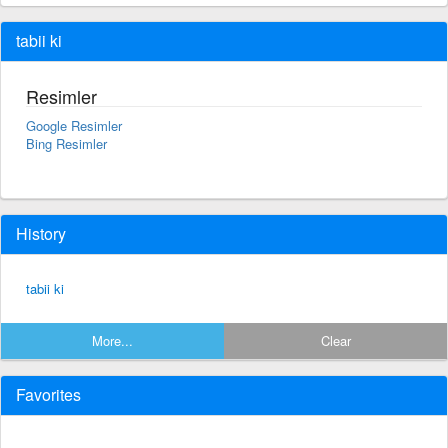
tabii ki
Resimler
Google Resimler
Bing Resimler
History
tabii ki
More...
Clear
Favorites