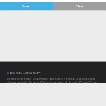
More...
Clear
© 1999-2026 Sesli Sözlük™
20 dilde online sözlük. 20 milyondan fazla sözcük ve anlamı üç farklı aksanda
dinleme seçeneği. Cümle ve Videolar ile zenginleştirilmiş içerik. Etimoloji, Eş ve
Zıt anlamlar, kelime okunuşları ve günün kelimesi. Yazım Türkçeleştirici ile hatalı
Türkçe metinleri düzeltme. iOS, Android ve Windows mobil platformlarda online
ve offline sözlük programları. Sesli Sözlük garantisinde Profesyonel çeviri
hizmetleri. İngilizce kelime haznenizi arttıracak kelime oyunları. Ayarlar
bölümünü kullarak çevirisini görmek istediğiniz sözlükleri seçme ve aynı
zamanda sözlüklerin gösterim sırasını ayarlama imkanı. Kelimelerin