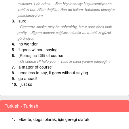
-
mistakes, I do admit.
Ben hiçbir canlıyı küçümsemiyorum.
Tabii ki ben Allah değilim. Ben de kulum; hatalarım olmuştur,
yalanlamıyorum.
sure
Cigarette smoke may be unhealthy, but it sure does look
-
pretty.
Sigara dumanı sağlıksız olabilir ama tabii ki güzel
görünüyor.
no wonder
it goes without saying
(Konuşma Dili)
of course
-
Of course I'll help you.
Tabii ki sana yardım edeceğim.
a matter of course
needless to say, it goes without saying
go ahead!
just so
Turkish - Turkish
Elbette, doğal olarak, işin gereği olarak