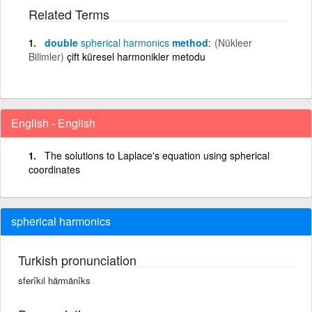
Related Terms
double
spherical
harmonics
method
(Nükleer
Bilimler)
çift küresel harmonikler metodu
English - English
The solutions to Laplace's equation using spherical
coordinates
spherical harmonics
Turkish pronunciation
sferîkıl härmänîks