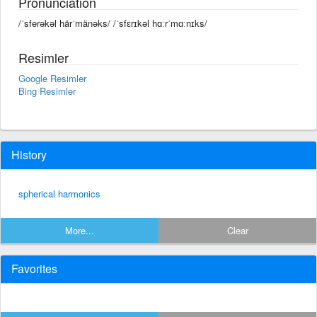
Pronunciation
/ˈsferəkəl härˈmänəks/ /ˈsfɛrɪkəl hɑːrˈmɑːnɪks/
Resimler
Google Resimler
Bing Resimler
History
spherical harmonics
More...
Clear
Favorites