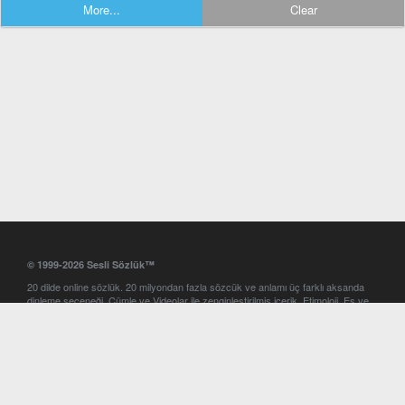
More...
Clear
© 1999-2026 Sesli Sözlük™
20 dilde online sözlük. 20 milyondan fazla sözcük ve anlamı üç farklı aksanda
dinleme seçeneği. Cümle ve Videolar ile zenginleştirilmiş içerik. Etimoloji, Eş ve
Zıt anlamlar, kelime okunuşları ve günün kelimesi. Yazım Türkçeleştirici ile hatalı
Türkçe metinleri düzeltme. iOS, Android ve Windows mobil platformlarda online
ve offline sözlük programları. Sesli Sözlük garantisinde Profesyonel çeviri
hizmetleri. İngilizce kelime haznenizi arttıracak kelime oyunları. Ayarlar
bölümünü kullarak çevirisini görmek istediğiniz sözlükleri seçme ve aynı
zamanda sözlüklerin gösterim sırasını ayarlama imkanı. Kelimelerin
seslendirilişini otomatik dinlemek için ayarlardan isteğiniz aksanı seçebilirsiniz.