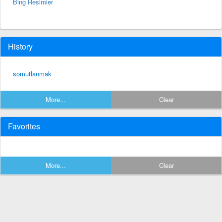
Bing Resimler
History
somutlanmak
More...
Clear
Favorites
More...
Clear