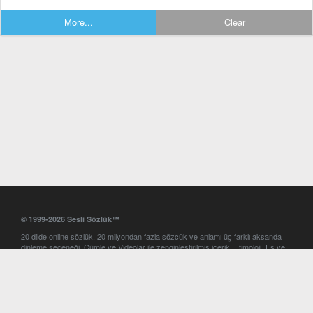
More...
Clear
© 1999-2026 Sesli Sözlük™
20 dilde online sözlük. 20 milyondan fazla sözcük ve anlamı üç farklı aksanda
dinleme seçeneği. Cümle ve Videolar ile zenginleştirilmiş içerik. Etimoloji, Eş ve
Zıt anlamlar, kelime okunuşları ve günün kelimesi. Yazım Türkçeleştirici ile hatalı
Türkçe metinleri düzeltme. iOS, Android ve Windows mobil platformlarda online
ve offline sözlük programları. Sesli Sözlük garantisinde Profesyonel çeviri
hizmetleri. İngilizce kelime haznenizi arttıracak kelime oyunları. Ayarlar
bölümünü kullarak çevirisini görmek istediğiniz sözlükleri seçme ve aynı
zamanda sözlüklerin gösterim sırasını ayarlama imkanı. Kelimelerin