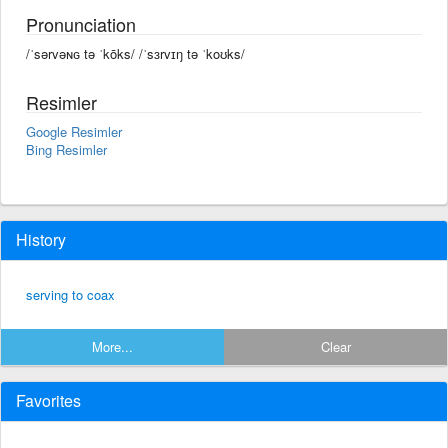
Pronunciation
/ˈsərvəɴɢ tə ˈkōks/ /ˈsɜrvɪŋ tə ˈkoʊks/
Resimler
Google Resimler
Bing Resimler
History
serving to coax
More...
Clear
Favorites