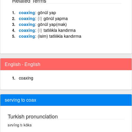
Related Terms
coaxing
gönül yap
coaxing
{i}
gönül yapma
coaxing
gönül yap(mak)
coaxing
{i}
tatlılıkla kandırma
coaxing
(isim) tatlılıkla kandırma
English - English
coaxing
serving to coax
Turkish pronunciation
sırvîng tı kōks