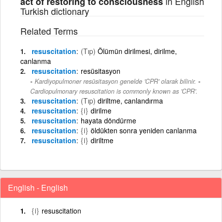
in English
act of restoring to consciousness
Turkish dictionary
Related Terms
resuscitation
(Tıp)
Ölümün dirilmesi, dirilme,
canlanma
resuscitation
resüsitasyon
-
Kardiyopulmoner resüsitasyon genelde 'CPR' olarak bilinir.
Cardiopulmonary resuscitation is commonly known as 'CPR'.
resuscitation
(Tıp)
diriltme, canlandırma
resuscitation
{i}
dirilme
resuscitation
hayata döndürme
resuscitation
{i}
öldükten sonra yeniden canlanma
resuscitation
{i}
diriltme
English - English
{i}
resuscitation