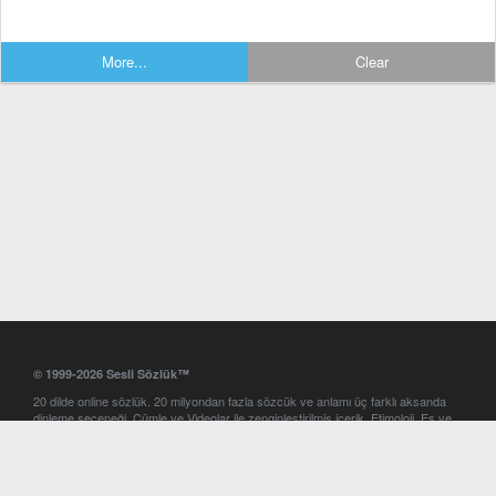
More...
Clear
© 1999-2026 Sesli Sözlük™
20 dilde online sözlük. 20 milyondan fazla sözcük ve anlamı üç farklı aksanda
dinleme seçeneği. Cümle ve Videolar ile zenginleştirilmiş içerik. Etimoloji, Eş ve
Zıt anlamlar, kelime okunuşları ve günün kelimesi. Yazım Türkçeleştirici ile hatalı
Türkçe metinleri düzeltme. iOS, Android ve Windows mobil platformlarda online
ve offline sözlük programları. Sesli Sözlük garantisinde Profesyonel çeviri
hizmetleri. İngilizce kelime haznenizi arttıracak kelime oyunları. Ayarlar