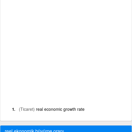
(Ticaret)
real economic growth rate
reel ekonomik büyüme oranı