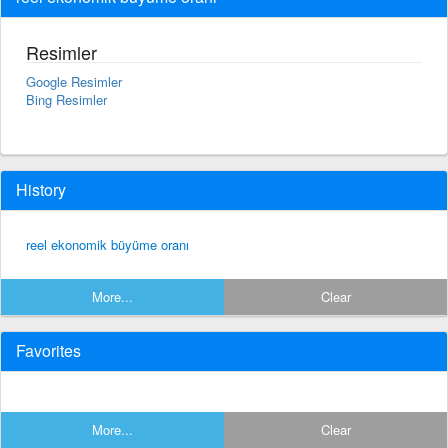
Resimler
Google Resimler
Bing Resimler
History
reel ekonomik büyüme oranı
More...
Clear
Favorites
More...
Clear