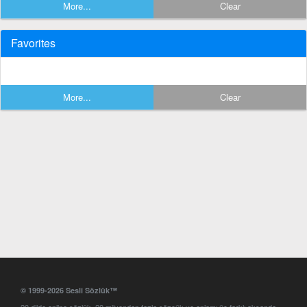
More...
Clear
Favorites
More...
Clear
© 1999-2026 Sesli Sözlük™