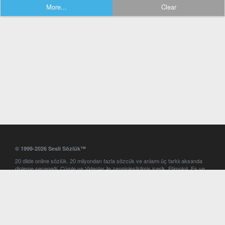
More...
Clear
© 1999-2026 Sesli Sözlük™
20 dilde online sözlük. 20 milyondan fazla sözcük ve anlamı üç farklı aksanda
dinleme seçeneği. Cümle ve Videolar ile zenginleştirilmiş içerik. Etimoloji, Eş ve
Zıt anlamlar, kelime okunuşları ve günün kelimesi. Yazım Türkçeleştirici ile hatalı
Türkçe metinleri düzeltme. iOS, Android ve Windows mobil platformlarda online
ve offline sözlük programları. Sesli Sözlük garantisinde Profesyonel çeviri
hizmetleri. İngilizce kelime haznenizi arttıracak kelime oyunları. Ayarlar
bölümünü kullarak çevirisini görmek istediğiniz sözlükleri seçme ve aynı
zamanda sözlüklerin gösterim sırasını ayarlama imkanı. Kelimelerin
seslendirilişini otomatik dinlemek için ayarlardan isteğiniz aksanı seçebilirsiniz.