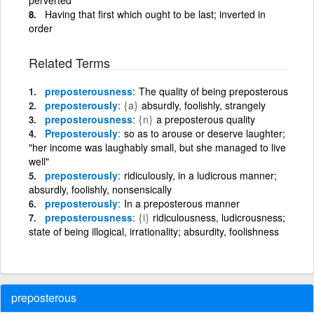
Having that first which ought to be last; inverted in
order
Related Terms
preposterousness
The quality of being preposterous
preposterously
{a}
absurdly, foolishly, strangely
preposterousness
{n}
a preposterous quality
Preposterously
so as to arouse or deserve laughter;
"her income was laughably small, but she managed to live
well"
preposterously
ridiculously, in a ludicrous manner;
absurdly, foolishly, nonsensically
preposterously
In a preposterous manner
preposterousness
{i}
ridiculousness, ludicrousness;
state of being illogical, irrationality; absurdity, foolishness
preposterous