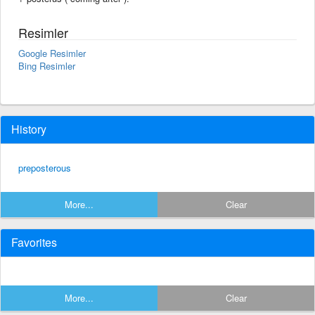
Resimler
Google Resimler
Bing Resimler
History
preposterous
More...
Clear
Favorites
More...
Clear