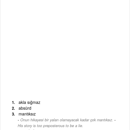
akla sığmaz
absürd
mantıksız
-
Onun hikayesi bir yalan olamayacak kadar çok mantıksız.
His story is too preposterous to be a lie.