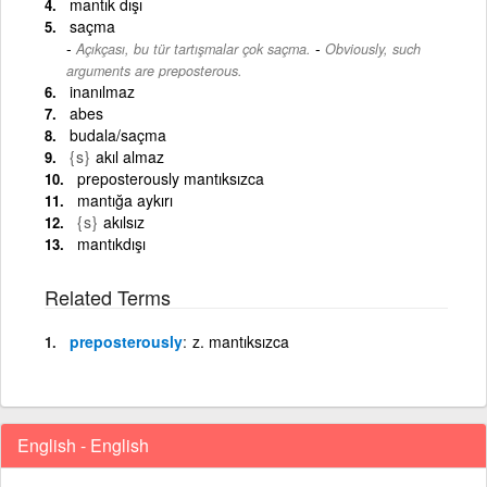
mantık dışı
saçma
-
Açıkçası, bu tür tartışmalar çok saçma.
Obviously, such
arguments are preposterous.
inanılmaz
abes
budala/saçma
{s}
akıl almaz
preposterously mantıksızca
mantığa aykırı
{s}
akılsız
mantıkdışı
Related Terms
preposterously
z. mantıksızca
English - English