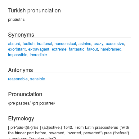
Turkish pronunciation
prîpästrıs
Synonyms
absurd
,
foolish
,
irrational
,
nonsensical
,
asinine
,
crazy
,
excessive
,
exorbitant
,
extravagant
,
extreme
,
fantastic
,
far-out
,
harebrained
,
impossible
,
incredible
Antonyms
reasonable
,
sensible
Pronunciation
/prəˈpästrəs/ /prɪˈpɑːstrəs/
Etymology
[ pri-'päs-t(&-)r&s ] (adjective.) 1542. From Latin praeposterus (“with
the hinder part before, reversed, inverted, perverted”) prae (“before”)
+ posterus (“coming after”).