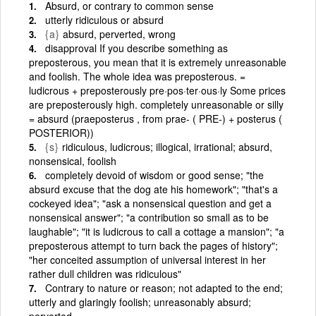
Absurd, or contrary to common sense
utterly ridiculous or absurd
{a}
absurd, perverted, wrong
disapproval If you describe something as
preposterous, you mean that it is extremely unreasonable
and foolish. The whole idea was preposterous. =
ludicrous + preposterously pre·pos·ter·ous·ly Some prices
are preposterously high. completely unreasonable or silly
= absurd (praeposterus , from prae- ( PRE-) + posterus (
POSTERIOR))
{s}
ridiculous, ludicrous; illogical, irrational; absurd,
nonsensical, foolish
completely devoid of wisdom or good sense; "the
absurd excuse that the dog ate his homework"; "that's a
cockeyed idea"; "ask a nonsensical question and get a
nonsensical answer"; "a contribution so small as to be
laughable"; "it is ludicrous to call a cottage a mansion"; "a
preposterous attempt to turn back the pages of history";
"her conceited assumption of universal interest in her
rather dull children was ridiculous"
Contrary to nature or reason; not adapted to the end;
utterly and glaringly foolish; unreasonably absurd;
perverted