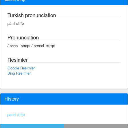
Turkish pronunciation
pänıl strîp
Pronunciation
/ˈpanəl ˈstrəp/ /ˈpænəl ˈstrɪp/
Resimler
Google Resimler
Bing Resimler
History
panel strip