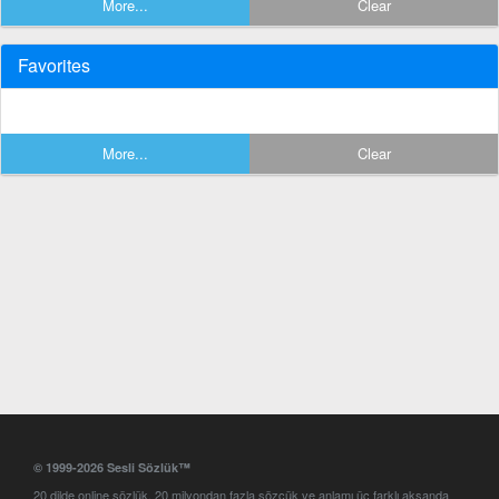
More...
Clear
Favorites
More...
Clear
© 1999-2026 Sesli Sözlük™
20 dilde online sözlük. 20 milyondan fazla sözcük ve anlamı üç farklı aksanda