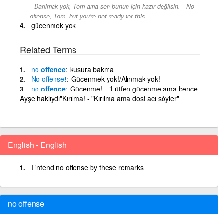
-
Darılmak yok, Tom ama sen bunun için hazır değilsin.
No
offense, Tom, but you're not ready for this.
gücenmek yok
Related Terms
no
offence
kusura bakma
No
offense
!
Gücenmek yok!/Alınmak yok!
no
offence
Gücenme! - "Lütfen gücenme ama bence
Ayşe haklıydı"Kırılma! - "Kırılma ama dost acı söyler"
English - English
I intend no offense by these remarks
no offense