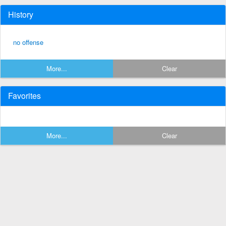
History
no offense
More...
Clear
Favorites
More...
Clear