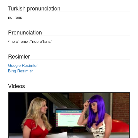
Turkish pronunciation
nō ıfens
Pronunciation
/ˈnō əˈfens/ /ˈnoʊ əˈfɛns/
Resimler
Google Resimler
Bing Resimler
Videos