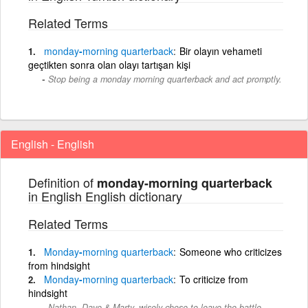
Related Terms
monday
-
morning
quarterback
Bir olayın vehameti
geçtikten sonra olan olayı tartışan kişi
Stop being a monday morning quarterback and act promptly.
English - English
Definition of
monday-morning quarterback
in English English dictionary
Related Terms
Monday
-
morning
quarterback
Someone who criticizes
from hindsight
Monday
-
morning
quarterback
To criticize from
hindsight
Nathan, Dave & Marty, wisely chose to leave the battle