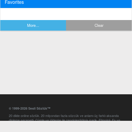
Favorites
More...
Clear
© 1999-2026 Sesli Sözlük™
20 dilde online sözlük. 20 milyondan fazla sözcük ve anlamı üç farklı aksanda
dinleme seçeneği. Cümle ve Videolar ile zenginleştirilmiş içerik. Etimoloji, Eş ve
Zıt anlamlar, kelime okunuşları ve günün kelimesi. Yazım Türkçeleştirici ile hatalı
Türkçe metinleri düzeltme. iOS, Android ve Windows mobil platformlarda online