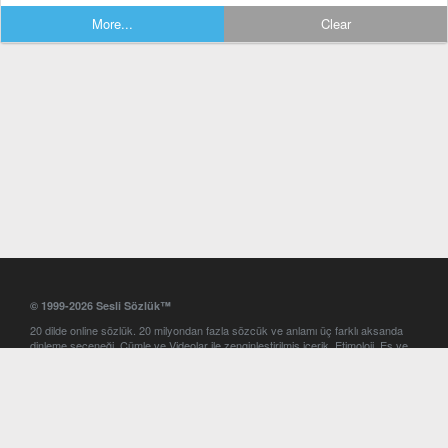
More...
Clear
© 1999-2026 Sesli Sözlük™
20 dilde online sözlük. 20 milyondan fazla sözcük ve anlamı üç farklı aksanda
dinleme seçeneği. Cümle ve Videolar ile zenginleştirilmiş içerik. Etimoloji, Eş ve
Zıt anlamlar, kelime okunuşları ve günün kelimesi. Yazım Türkçeleştirici ile hatalı
Türkçe metinleri düzeltme. iOS, Android ve Windows mobil platformlarda online
ve offline sözlük programları. Sesli Sözlük garantisinde Profesyonel çeviri
hizmetleri. İngilizce kelime haznenizi arttıracak kelime oyunları. Ayarlar
bölümünü kullarak çevirisini görmek istediğiniz sözlükleri seçme ve aynı
zamanda sözlüklerin gösterim sırasını ayarlama imkanı. Kelimelerin