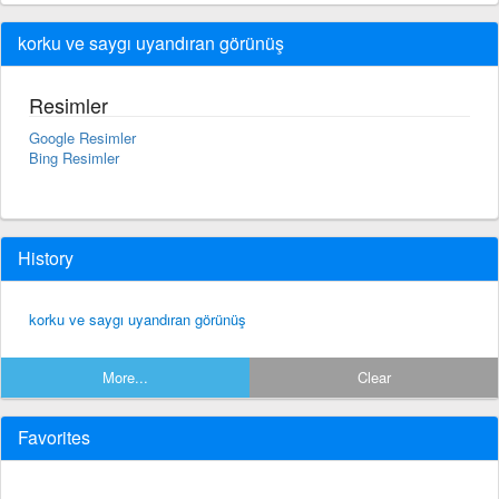
korku ve saygı uyandıran görünüş
Resimler
Google Resimler
Bing Resimler
History
korku ve saygı uyandıran görünüş
More...
Clear
Favorites