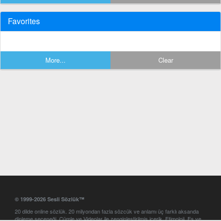
Favorites
More...
Clear
© 1999-2026 Sesli Sözlük™
20 dilde online sözlük. 20 milyondan fazla sözcük ve anlamı üç farklı aksanda
dinleme seçeneği. Cümle ve Videolar ile zenginleştirilmiş içerik. Etimoloji, Eş ve