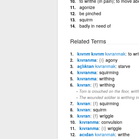
to writhe (in pain); to move ab
agonize
be pinched
squirm
badly in need of
Related Terms
kıvrım kıvrım
kıvranmak
to wri
kıvranma
{i}
agony
açlıktan
kıvranmak
starve
kıvranma
squirming
kıvranma
writhing
kıvran
{f}
writhing
Tom is crouched on the floor, writh
The wounded soldier is writhing in
kıvran
{f}
squirming
kıvran
squirm
kıvran
{f}
wriggle
kıvranma
convulsion
kıvranma
{i}
wriggle
acıdan
kıvranmak
writhe