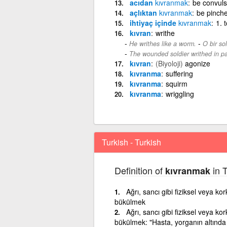
acıdan
kıvranmak
be convuls
açlıktan
kıvranmak
be pinch
ihtiyaç içinde
kıvranmak
1. 
kıvran
writhe
-
He writhes like a worm.
O bir sol
The wounded soldier writhed in pa
kıvran
(Biyoloji)
agonize
kıvranma
suffering
kıvranma
squirm
kıvranma
wriggling
Turkish - Turkish
Definition of
in T
kıvranmak
Ağrı, sancı gibi fiziksel veya ko
bükülmek
Ağrı, sancı gibi fiziksel veya ko
bükülmek: "Hasta, yorganın altında 