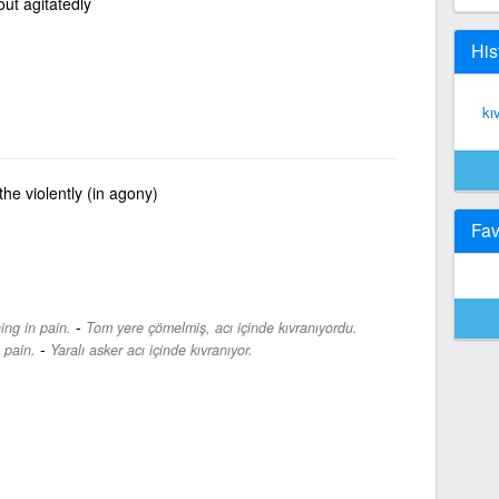
out agitatedly
His
kı
the violently (in agony)
Fav
-
ing in pain.
Tom yere çömelmiş, acı içinde kıvranıyordu.
-
 pain.
Yaralı asker acı içinde kıvranıyor.