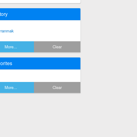
tory
vranmak
More...
Clear
orites
More...
Clear