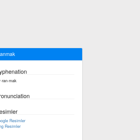
ranmak
yphenation
v·ran·mak
ronunciation
esimler
ogle Resimler
ng Resimler