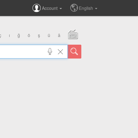
Account
English
ç
ı
ğ
ö
ş
ü
â