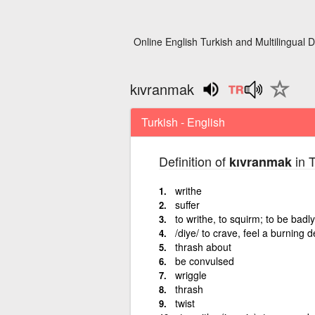
Online English Turkish and Multilingual D
kıvranmak
Turkish - English
Definition of
in T
kıvranmak
writhe
suffer
to writhe, to squirm; to be badly
/diye/ to crave, feel a burning d
thrash about
be convulsed
wriggle
thrash
twist