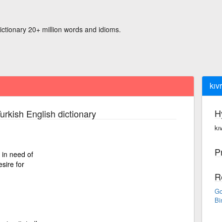
ictionary 20+ million words and idioms.
kıv
H
urkish English dictionary
kı
P
 in need of
esire for
R
Go
Bi