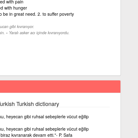
ed with pain
ed with hunger
to be in great need. 2. to suffer poverty
ucan gibi kıvranıyor.
-
in.
Yaralı asker acı içinde kıvranıyordu.
urkish Turkish dictionary
rku, heyecan gibi ruhsal sebeplerle vücut eğilip
rku, heyecan gibi ruhsal sebeplerle vücut eğilip
biraz kıvranarak devam etti."- P. Safa