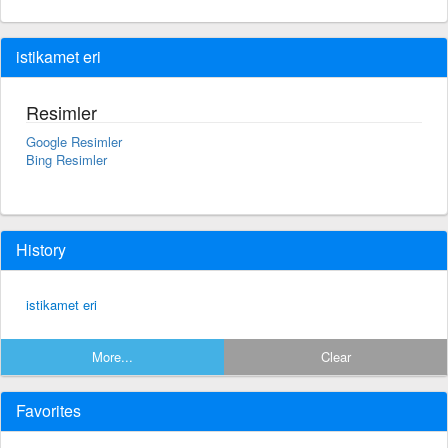
istikamet eri
Resimler
Google Resimler
Bing Resimler
History
istikamet eri
More...
Clear
Favorites