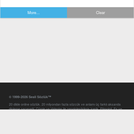
More...
Clear
© 1999-2026 Sesli Sözlük™
20 dilde online sözlük. 20 milyondan fazla sözcük ve anlamı üç farklı aksanda
dinleme seçeneği. Cümle ve Videolar ile zenginleştirilmiş içerik. Etimoloji, Eş ve
Zıt anlamlar, kelime okunuşları ve günün kelimesi. Yazım Türkçeleştirici ile hatalı
Türkçe metinleri düzeltme. iOS, Android ve Windows mobil platformlarda online
ve offline sözlük programları. Sesli Sözlük garantisinde Profesyonel çeviri
hizmetleri. İngilizce kelime haznenizi arttıracak kelime oyunları. Ayarlar
bölümünü kullarak çevirisini görmek istediğiniz sözlükleri seçme ve aynı