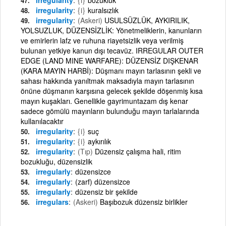
irregularity
{i}
kuralsızlık
irregularity
(Askeri)
USULSÜZLÜK, AYKIRILIK,
YOLSUZLUK, DÜZENSİZLİK: Yönetmeliklerin, kanunların
ve emirlerin lafz ve ruhuna riayetsizlik veya verilmiş
bulunan yetkiye kanun dışı tecavüz. IRREGULAR OUTER
EDGE (LAND MINE WARFARE): DÜZENSİZ DIŞKENAR
(KARA MAYIN HARBİ): Düşmanı mayın tarlasının şekli ve
sahası hakkında yanıltmak maksadıyla mayın tarlasının
önüne düşmanın karşısına gelecek şekilde döşenmiş kısa
mayın kuşakları. Genellikle gayrimuntazam dış kenar
sadece gömülü mayınların bulunduğu mayın tarlalarında
kullanılacaktır
irregularity
{i}
suç
irregularity
{i}
aykırılık
irregularity
(Tıp)
Düzensiz çalışma hali, ritim
bozukluğu, düzensizlik
irregularly
düzensizce
irregularly
(zarf) düzensizce
irregularly
düzensiz bir şekilde
irregulars
(Askeri)
Başıbozuk düzensiz birlikler