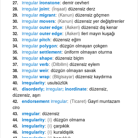
irregular
ironstone
demir cevheri
irregular
joint
(İnşaat)
düzensiz derz
irregular
migrant
(Kanun)
düzensiz göçmen
irregular
movers
(Kanun)
düzensiz yer değiştirenler
irregular
outer edge
(Askeri)
düzensiz dış kenar
irregular
outer edge
(Askeri)
ileri mayın kuşağı
irregular
pitch
düzensiz eğim
irregular
polygon
düzgün olmayan çokgen
irregular
settlement
üniform olmayan oturma
irregular
shape
düzensiz biçim
irregular
verb
(Dilbilim)
düzensiz eylem
irregular
weir
düzgün olmayan savak
irregular
wrap
(Bilgisayar)
düzensiz kaydırma
irregularity
usulsüzlük
disorderly;
irregular
; inordinate
düzensiz,
düzensiz, aşırı
endorsement
irregular
(Ticaret)
Gayri muntazam
ciro
ırregular
düzensiz
irregularity
{i}
düzgün olmama
irregularity
{i}
çarpıklık
irregularity
{i}
kuraldışılık
irregularity
{i}
bozukluk