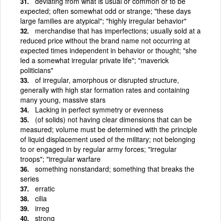
deviating from what is usual or common or to be
expected; often somewhat odd or strange; "these days
large families are atypical"; "highly irregular behavior"
merchandise that has imperfections; usually sold at a
reduced price without the brand name not occurring at
expected times independent in behavior or thought; "she
led a somewhat irregular private life"; "maverick
politicians"
of irregular, amorphous or disrupted structure,
generally with high star formation rates and containing
many young, massive stars
Lacking in perfect symmetry or evenness
(of solids) not having clear dimensions that can be
measured; volume must be determined with the principle
of liquid displacement used of the military; not belonging
to or engaged in by regular army forces; "irregular
troops"; "irregular warfare
something nonstandard; something that breaks the
series
erratic
cilia
irreg
strong