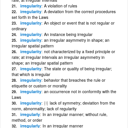
irregularity
A violation of rules
irregularity
A deviation from the correct procedures
set forth in the Laws
irregularity
An object or event that is not regular or
ordinary
irregularity
An instance being irregular
irregularity
an irregular asymmetry in shape; an
irregular spatial pattern
irregularity
not characterized by a fixed principle or
rate; at irregular intervals an irregular asymmetry in
shape; an irregular spatial pattern
irregularity
The state or quality of being irregular;
that which is irregular
irregularity
behavior that breaches the rule or
etiquette or custom or morality
irregularity
an occurrence not in conformity with the
Laws
irregularity
{i}
lack of symmetry; deviation from the
norm, abnormality; lack of regularity
irregularly
In an irregular manner; without rule,
method, or order
irregularly
In an irregular manner