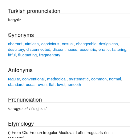
Turkish pronunciation
îregyılır
Synonyms
aberrant
,
aimless
,
capricious
,
casual
,
changeable
,
designless
,
desultory
,
disconnected
,
discontinuous
,
eccentric
,
erratic
,
faltering
,
fitful
,
fluctuating
,
fragmentary
Antonyms
regular
,
conventional
,
methodical
,
systematic
,
common
,
normal
,
standard
,
usual
,
even
,
flat
,
level
,
smooth
Pronunciation
/əˈregyələr/ /ɪˈrɛɡjəlɜr/
Etymology
() From Old French irreguler Medieval Latin irregularis (in- +
regularis).