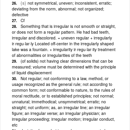
{s}
not symmetrical, uneven; inconsistent, erratic;
deviating from the norm, abnormal; not organized;
defective
Cf
Something that is irregular is not smooth or straight,
or does not form a regular pattern. He had bad teeth,
irregular and discolored. = uneven regular + irregularly
ir·regu·lar·ly Located off-center in the irregularly shaped
lake was a fountain. + irregularity ir·regu·lar·ity treatment
of abnormalities or irregularities of the teeth
(of solids) not having clear dimensions that can be
measured; volume must be determined with the principle
of liquid displacement
Not regular; not conforming to a law, method, or
usage recognized as the general rule; not according to
common form; not conformable to nature, to the rules of
moral rectitude, or to established principles; not normal;
unnatural; immethodical; unsymmetrical; erratic; no
straight; not uniform; as, an irregular line; an irregular
figure; an irregular verse; an irregular physician; an
irregular proceeding; irregular motion; irregular conduct,
etc