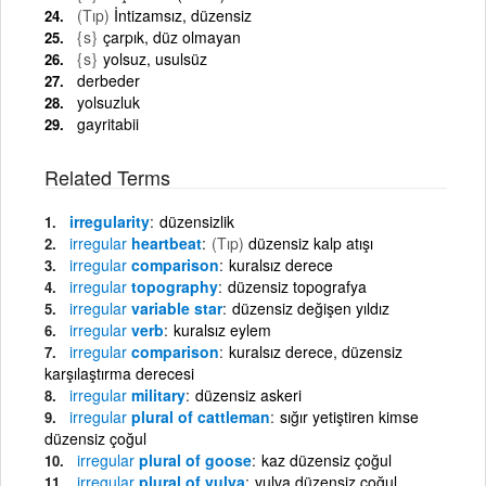
(Tıp)
İntizamsız, düzensiz
{s}
çarpık, düz olmayan
{s}
yolsuz, usulsüz
derbeder
yolsuzluk
gayritabii
Related Terms
irregularity
düzensizlik
irregular
heartbeat
(Tıp)
düzensiz kalp atışı
irregular
comparison
kuralsız derece
irregular
topography
düzensiz topografya
irregular
variable star
düzensiz değişen yıldız
irregular
verb
kuralsız eylem
irregular
comparison
kuralsız derece, düzensiz
karşılaştırma derecesi
irregular
military
düzensiz askeri
irregular
plural of cattleman
sığır yetiştiren kimse
düzensiz çoğul
irregular
plural of goose
kaz düzensiz çoğul
irregular
plural of vulva
vulva düzensiz çoğul