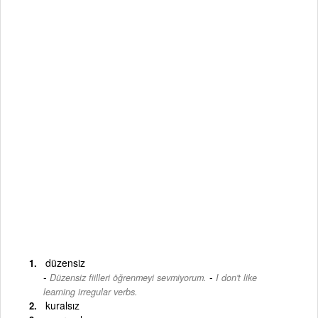
düzensiz
-
Düzensiz fiilleri öğrenmeyi sevmiyorum.
I don't like
learning irregular verbs.
kuralsız