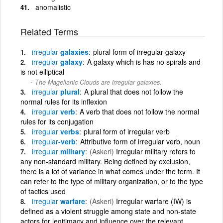
anomalistic
Related Terms
irregular
galaxies
plural form of irregular galaxy
irregular
galaxy
A galaxy which is has no spirals and
is not elliptical
The Magellanic Clouds are irregular galaxies.
irregular
plural
A plural that does not follow the
normal rules for its inflexion
irregular
verb
A verb that does not follow the normal
rules for its conjugation
irregular
verbs
plural form of irregular verb
irregular
-verb
Attributive form of irregular verb, noun
irregular
military
(Askeri)
Irregular military refers to
any non-standard military. Being defined by exclusion,
there is a lot of variance in what comes under the term. It
can refer to the type of military organization, or to the type
of tactics used
irregular
warfare
(Askeri)
Irregular warfare (IW) is
defined as a violent struggle among state and non-state
actors for legitimacy and influence over the relevant