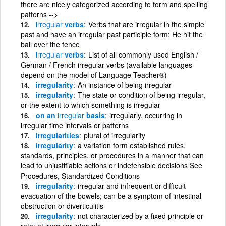
there are nicely categorized according to form and spelling
patterns -->
irregular
verbs
Verbs that are irregular in the simple
past and have an irregular past participle form: He hit the
ball over the fence
irregular
verbs
List of all commonly used English /
German / French irregular verbs (available languages
depend on the model of Language Teacher®)
irregularity
An instance of being irregular
irregularity
The state or condition of being irregular,
or the extent to which something is irregular
on an
irregular
basis
irregularly, occurring in
irregular time intervals or patterns
irregularities
plural of irregularity
irregularity
a variation form established rules,
standards, principles, or procedures in a manner that can
lead to unjustifiable actions or indefensible decisions See
Procedures, Standardized Conditions
irregularity
irregular and infrequent or difficult
evacuation of the bowels; can be a symptom of intestinal
obstruction or diverticulitis
irregularity
not characterized by a fixed principle or
rate; at irregular intervals