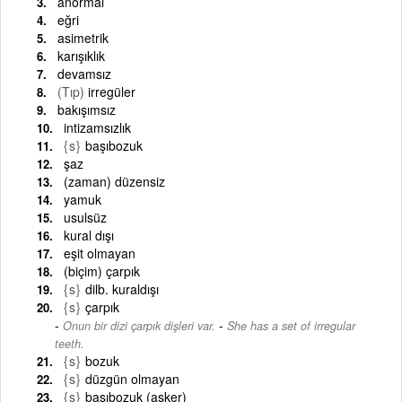
anormal
eğri
asimetrik
karışıklık
devamsız
(Tıp)
irregüler
bakışımsız
intizamsızlık
{s}
başıbozuk
şaz
(zaman) düzensiz
yamuk
usulsüz
kural dışı
eşit olmayan
(biçim) çarpık
{s}
dilb. kuraldışı
{s}
çarpık
-
Onun bir dizi çarpık dişleri var.
She has a set of irregular
teeth.
{s}
bozuk
{s}
düzgün olmayan
{s}
başıbozuk (asker)