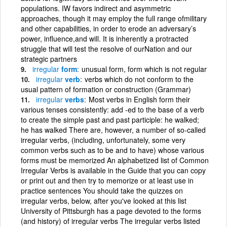
populations. IW favors indirect and asymmetric
approaches, though it may employ the full range ofmilitary
and other capabilities, in order to erode an adversary’s
power, influence,and will. It is inherently a protracted
struggle that will test the resolve of ourNation and our
strategic partners
irregular
form
unusual form, form which is not regular
irregular
verb
verbs which do not conform to the
usual pattern of formation or construction (Grammar)
irregular
verbs
Most verbs in English form their
various tenses consistently: add -ed to the base of a verb
to create the simple past and past participle: he walked;
he has walked There are, however, a number of so-called
irregular verbs, (including, unfortunately, some very
common verbs such as to be and to have) whose various
forms must be memorized An alphabetized list of Common
Irregular Verbs is available in the Guide that you can copy
or print out and then try to memorize or at least use in
practice sentences You should take the quizzes on
irregular verbs, below, after you've looked at this list
University of Pittsburgh has a page devoted to the forms
(and history) of irregular verbs The irregular verbs listed