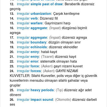
irregular
simple past of draw
Beraberlik düzensiz
geçmiş
irregular
urbanization
Çarpık kentleşme
irregular
verb
Düzensiz fiil
irregular
warfare
Gayrinizami harp
irregular
aggregate
(İnşaat)
düzgünsü biçimli
agrega
irregular
aggregate
(İnşaat)
düzensiz agrega
irregular
boundary
düzgün olmayan sınır
irregular
echinoids
düzensiz ekinoidler
irregular
entry
hatalı kayıt
irregular
entry
(Ticaret)
düzensiz kayıt
irregular
error
sistematik olmayan hata
irregular
force
(Askeri)
gayri nizami kuvvet
irregular
forces
(Askeri)
GAYRİ NİZAMİ
KUVVETLER: Silahlı Kuvvetler, polis veya diğer iç güvenlik
kuvvetlerinin mensubu olmayan silahlı şahıslar veya
gruplar
irregular
heavy periods
(Tıp)
düzensiz ağır adet
dönemi
irregular
impact sound
(Otomotiv)
düzensiz darbeli
ses