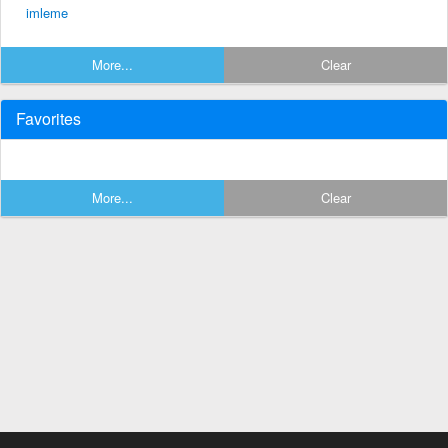
imleme
More...
Clear
Favorites
More...
Clear