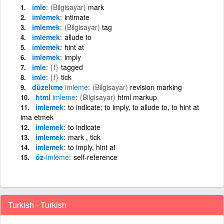
imle
(Bilgisayar)
mark
imlemek
intimate
imlemek
(Bilgisayar)
tag
imlemek
allude to
imlemek
hint at
imlemek
imply
imle
{f}
tagged
imle
{f}
tick
düzeltme
imleme
(Bilgisayar)
revision marking
html
imleme
(Bilgisayar)
html markup
imlemek
to indicate; to imply, to allude to, to hint at
ima etmek
imlemek
to indicate
imlemek
mark , tick
imlemek
to imply, hint at
öz-
imleme
self-reference
Turkish - Turkish