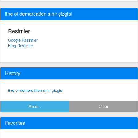
iine of demarcation sınır çizgisi
Resimler
Google Resimler
Bing Resimler
History
iine of demarcation sınır çizgisi
More...
Clear
Favorites