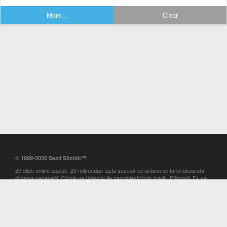
More...
Clear
© 1999-2026 Sesli Sözlük™
20 dilde online sözlük. 20 milyondan fazla sözcük ve anlamı üç farklı aksanda
dinleme seçeneği. Cümle ve Videolar ile zenginleştirilmiş içerik. Etimoloji, Eş ve
Zıt anlamlar, kelime okunuşları ve günün kelimesi. Yazım Türkçeleştirici ile hatalı
Türkçe metinleri düzeltme. iOS, Android ve Windows mobil platformlarda online
ve offline sözlük programları. Sesli Sözlük garantisinde Profesyonel çeviri
hizmetleri. İngilizce kelime haznenizi arttıracak kelime oyunları. Ayarlar
bölümünü kullarak çevirisini görmek istediğiniz sözlükleri seçme ve aynı
zamanda sözlüklerin gösterim sırasını ayarlama imkanı. Kelimelerin