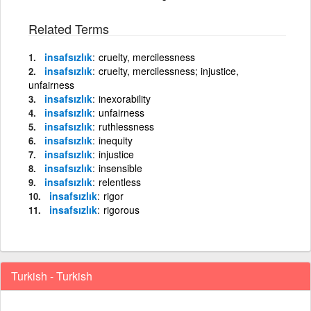
Related Terms
insafsızlık
cruelty, mercilessness
insafsızlık
cruelty, mercilessness; injustice,
unfairness
insafsızlık
inexorability
insafsızlık
unfairness
insafsızlık
ruthlessness
insafsızlık
inequity
insafsızlık
injustice
insafsızlık
insensible
insafsızlık
relentless
insafsızlık
rigor
insafsızlık
rigorous
Turkish - Turkish