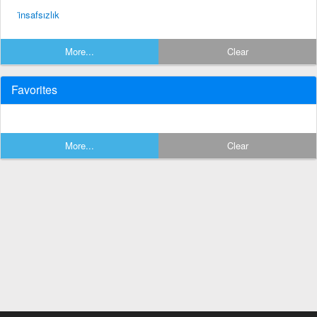
i̇nsafsızlık
More...
Clear
Favorites
More...
Clear