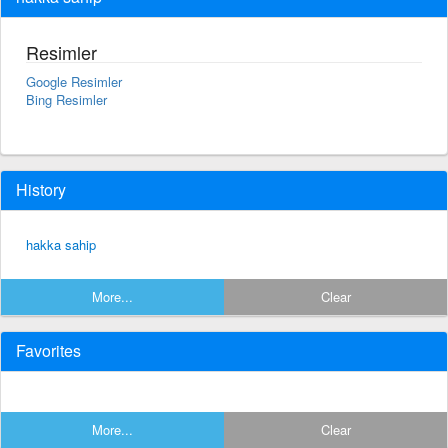
Resimler
Google Resimler
Bing Resimler
History
hakka sahip
More...
Clear
Favorites
More...
Clear