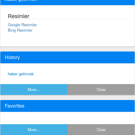
Resimler
Google Resimler
Bing Resimler
History
haber getirmek
More...
Clear
Favorites
More...
Clear