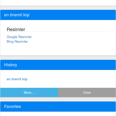
en önemli kişi
Resimler
Google Resimler
Bing Resimler
History
en önemli kişi
More...
Clear
Favorites