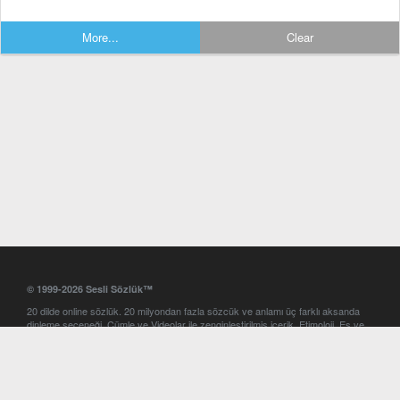
More...
Clear
© 1999-2026 Sesli Sözlük™
20 dilde online sözlük. 20 milyondan fazla sözcük ve anlamı üç farklı aksanda
dinleme seçeneği. Cümle ve Videolar ile zenginleştirilmiş içerik. Etimoloji, Eş ve
Zıt anlamlar, kelime okunuşları ve günün kelimesi. Yazım Türkçeleştirici ile hatalı
Türkçe metinleri düzeltme. iOS, Android ve Windows mobil platformlarda online
ve offline sözlük programları. Sesli Sözlük garantisinde Profesyonel çeviri
hizmetleri. İngilizce kelime haznenizi arttıracak kelime oyunları. Ayarlar
bölümünü kullarak çevirisini görmek istediğiniz sözlükleri seçme ve aynı