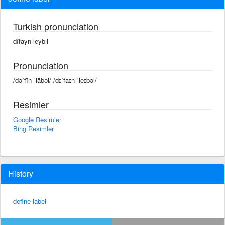
Turkish pronunciation
dîfayn leybıl
Pronunciation
/dəˈfīn ˈlābəl/ /dɪˈfaɪn ˈleɪbəl/
Resimler
Google Resimler
Bing Resimler
History
define label