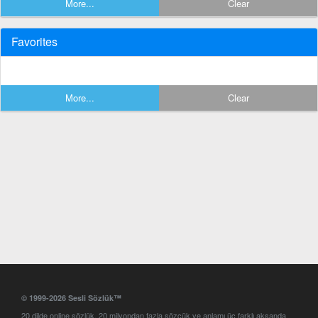
More...
Clear
Favorites
More...
Clear
© 1999-2026 Sesli Sözlük™
20 dilde online sözlük. 20 milyondan fazla sözcük ve anlamı üç farklı aksanda