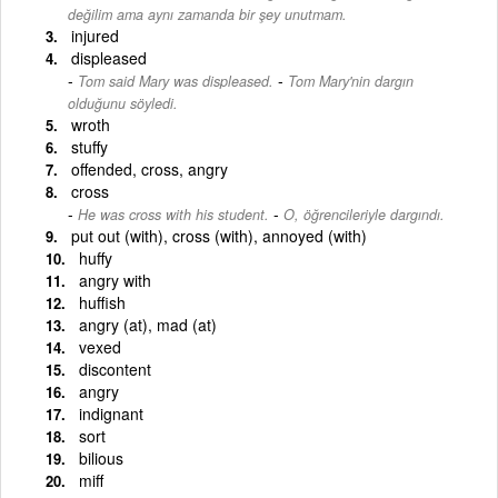
değilim ama aynı zamanda bir şey unutmam.
injured
displeased
-
Tom said Mary was displeased.
Tom Mary'nin dargın
olduğunu söyledi.
wroth
stuffy
offended, cross, angry
cross
-
He was cross with his student.
O, öğrencileriyle dargındı.
put out (with), cross (with), annoyed (with)
huffy
angry with
huffish
angry (at), mad (at)
vexed
discontent
angry
indignant
sort
bilious
miff