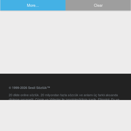
More...
Clear
© 1999-2026 Sesli Sözlük™
20 dilde online sözlük. 20 milyondan fazla sözcük ve anlamı üç farklı aksanda
dinleme seçeneği. Cümle ve Videolar ile zenginleştirilmiş içerik. Etimoloji, Eş ve
Zıt anlamlar, kelime okunuşları ve günün kelimesi. Yazım Türkçeleştirici ile hatalı
Türkçe metinleri düzeltme. iOS, Android ve Windows mobil platformlarda online
ve offline sözlük programları. Sesli Sözlük garantisinde Profesyonel çeviri
hizmetleri. İngilizce kelime haznenizi arttıracak kelime oyunları. Ayarlar
bölümünü kullarak çevirisini görmek istediğiniz sözlükleri seçme ve aynı
zamanda sözlüklerin gösterim sırasını ayarlama imkanı. Kelimelerin
seslendirilişini otomatik dinlemek için ayarlardan isteğiniz aksanı seçebilirsiniz.