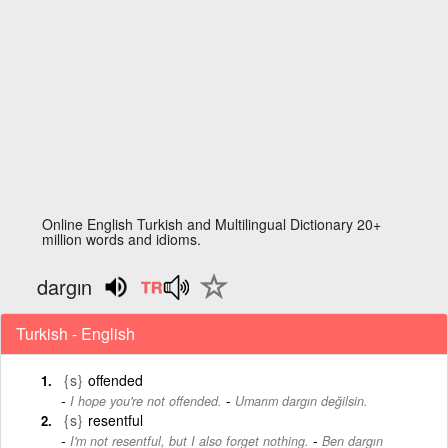
Online English Turkish and Multilingual Dictionary 20+
million words and idioms.
dargın
Turkish - English
{s}
offended
-
I hope you're not offended.
Umarım dargın değilsin.
{s}
resentful
-
I'm not resentful, but I also forget nothing.
Ben dargın