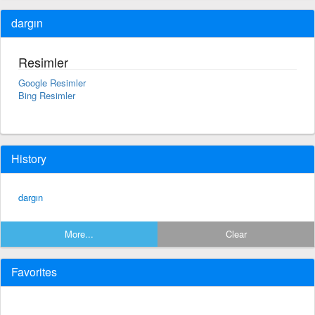
dargın
Resimler
Google Resimler
Bing Resimler
History
dargın
More...
Clear
Favorites