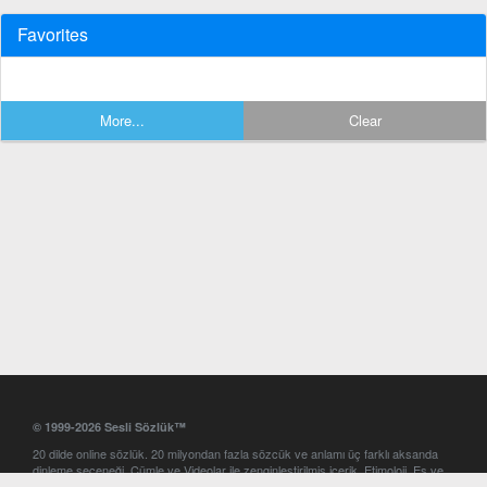
Favorites
More...
Clear
© 1999-2026 Sesli Sözlük™
20 dilde online sözlük. 20 milyondan fazla sözcük ve anlamı üç farklı aksanda
dinleme seçeneği. Cümle ve Videolar ile zenginleştirilmiş içerik. Etimoloji, Eş ve
Zıt anlamlar, kelime okunuşları ve günün kelimesi. Yazım Türkçeleştirici ile hatalı