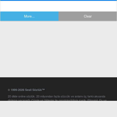
More...
Clear
© 1999-2026 Sesli Sözlük™
20 dilde online sözlük. 20 milyondan fazla sözcük ve anlamı üç farklı aksanda
dinleme seçeneği. Cümle ve Videolar ile zenginleştirilmiş içerik. Etimoloji, Eş ve
Zıt anlamlar, kelime okunuşları ve günün kelimesi. Yazım Türkçeleştirici ile hatalı
Türkçe metinleri düzeltme. iOS, Android ve Windows mobil platformlarda online
ve offline sözlük programları. Sesli Sözlük garantisinde Profesyonel çeviri
hizmetleri. İngilizce kelime haznenizi arttıracak kelime oyunları. Ayarlar