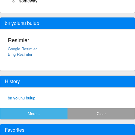
someway
bir yolunu bulup
Resimler
Google Resimler
Bing Resimler
History
bir yolunu bulup
More...
Clear
Favorites