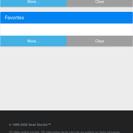
More...
Clear
Favorites
More...
Clear
© 1999-2026 Sesli Sözlük™
20 dilde online sözlük. 20 milyondan fazla sözcük ve anlamı üç farklı aksanda