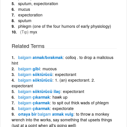
sputum, expectoration
mucus
expectoration
sputum
phlegm (one of the four humors of early physiology)
(Tıp)
myx
Related Terms
balgam
atmak/bırakmak
colloq . to drop a malicious
hint
balgam
gibi
mucous
balgam
söktürücü
expectorant
balgam
söktürücü
1. (an) expectorant. 2.
expectorant
balgam
söktürücü ilaç
expectorant
balgam
çıkarmak
hawk up
balgam
çıkarmak
to spit out thick wads of phlegm
balgam
çıkarmak
expectorate
ortaya bir
balgam
atmak vulg
to throw a monkey
wrench into the works, say something that upsets things
(just at a point when all's going well)