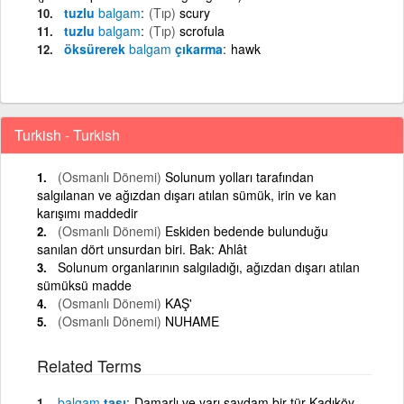
tuzlu
balgam
(Tıp)
scury
tuzlu
balgam
(Tıp)
scrofula
öksürerek
balgam
çıkarma
hawk
Turkish - Turkish
(Osmanlı Dönemi)
Solunum yolları tarafından
salgılanan ve ağızdan dışarı atılan sümük, irin ve kan
karışımı maddedir
(Osmanlı Dönemi)
Eskiden bedende bulunduğu
sanılan dört unsurdan biri. Bak: Ahlât
Solunum organlarının salgıladığı, ağızdan dışarı atılan
sümüksü madde
(Osmanlı Dönemi)
KAŞ'
(Osmanlı Dönemi)
NUHAME
Related Terms
balgam
taşı
Damarlı ve yarı saydam bir tür Kadıköy