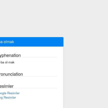
a olmak
yphenation
·ba ol·mak
ronunciation
esimler
ogle Resimler
ng Resimler