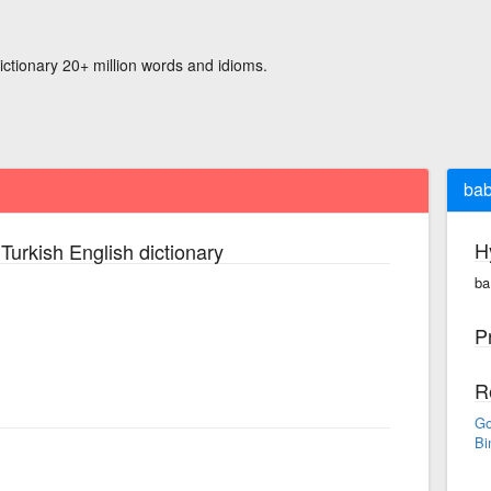
ictionary 20+ million words and idioms.
bab
H
Turkish English dictionary
ba
P
R
Go
Bi