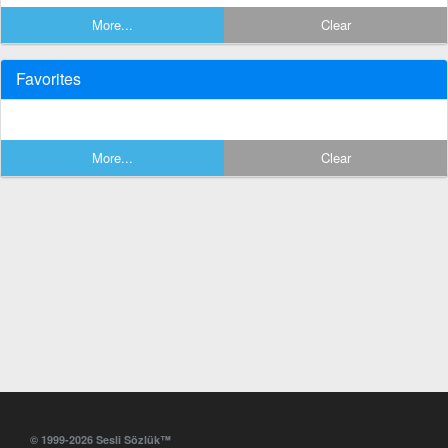
More...
Clear
Favorites
More...
Clear
© 1999-2026 Sesli Sözlük™