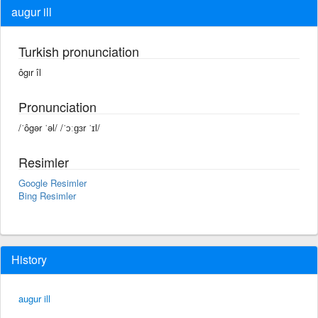
augur ill
Turkish pronunciation
ôgır îl
Pronunciation
/ˈôgər ˈəl/ /ˈɔːɡɜr ˈɪl/
Resimler
Google Resimler
Bing Resimler
History
augur ill